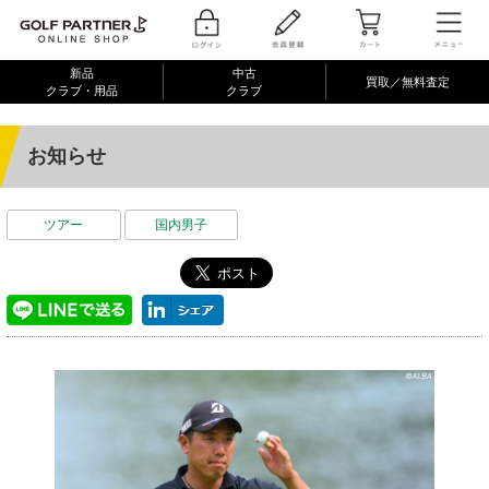
新品
中古
買取／無料査定
クラブ・用品
クラブ
お知らせ
ツアー
国内男子