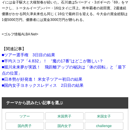
イには金子駆大と大槻智春が続いた。石川遼は5バーディ・3ボギーの「69」をマ
ークし、トータルイーブンパー・16位タイに浮上。昨年覇者の岩田寛、2週連続
優勝がかかる阿久津未来也も同じく16位で最終日を迎える。今大会の賞金総額は
1億5000万円。優勝者には賞金3000万円が贈られる。
<ゴルフ情報ALBA Net>
【関連記事】
ツアー選手権 3日目の結果
平均スコア「4.832」！ “魔の17番”はどこが難しい？
堀川未来夢が実践！ 飛距離アップの秘訣は「体の回転」と「最下
点の位置」
日本勢が好発進！ 米女子ツアー初日の結果
国内女子ヨネックスレディス 2日目の結果
テーマから読みたい記事を選ぶ
ツアー
米国男子
米国女子
国内男子
国内女子
challenge