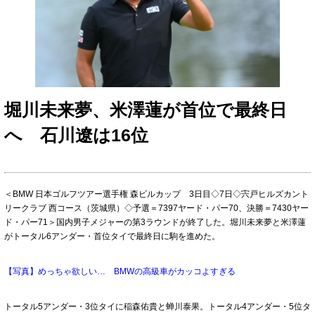
堀川未来夢、米澤蓮が首位で最終日
へ 石川遼は16位
＜BMW 日本ゴルフツアー選手権 森ビルカップ 3日目◇7日◇宍戸ヒルズカント
リークラブ 西コース（茨城県）◇予選＝7397ヤード・パー70、決勝＝7430ヤー
ド・パー71＞国内男子メジャーの第3ラウンドが終了した。堀川未来夢と米澤蓮
がトータル6アンダー・首位タイで最終日に駒を進めた。
【写真】めっちゃ欲しい… BMWの高級車がカッコよすぎる
トータル5アンダー・3位タイに稲森佑貴と蝉川泰果。トータル4アンダー・5位タ