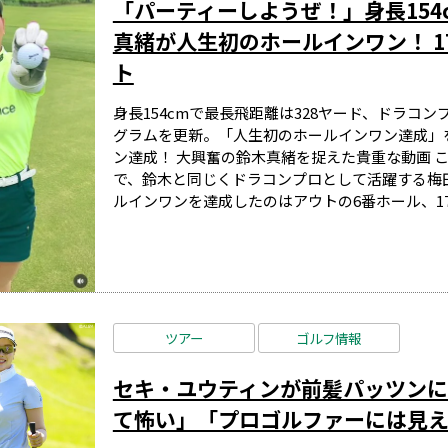
「パーティーしようぜ！」身長15
真緒が人生初のホールインワン！ 1
ト
身長154cmで最長飛距離は328ヤード、ドラコ
グラムを更新。「人生初のホールインワン達成」
ン達成！ 大興奮の鈴木真緒を捉えた貴重な動画 この日は
で、鈴木と同じくドラコンプロとして活躍する梅
ルインワンを達成したのはアウトの6番ホール、173
ツアー
ゴルフ情報
セキ・ユウティンが前髪パッツンに
て怖い」「プロゴルファーには見