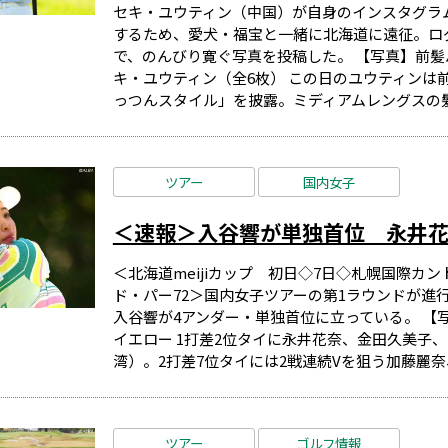
セキ・ユウティン（中国）が自身のインスタグラム
するため、愛犬・福宝と一緒に北海道に遠征。ロ
で、のんびり寛ぐ写真を投稿した。 【写真】前髪
キ・ユウティン（全6枚） この日のユウティンは
っつんスタイル」を披露。ミディアムレングスの髪に
ツアー
国内女子
＜速報＞入谷響が単独首位 永井花
＜北海道meijiカップ 初日◇7日◇札幌国際カン
ド・パー72＞国内女子ツアーの第1ラウンドが進
入谷響が4アンダー・単独首位に立っている。 【
イエロー 1打差2位タイに永井花奈、金田久美子
湾）。2打差7位タイには2戦連続Vを狙う加藤麗奈、
ツアー
ゴルフ情報