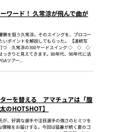
ーワード！ 久常涼が飛んで曲が
ー優勝を狙う久常涼。そのスイングを、プロコー
たいポイントを解説してもらった。 【連続写
つ 久常涼の300ヤードスイング ◇ ◇ ◇
っきりと見えてきます。80年代、90年代に活
ツアー...
ターを替える アマチュアは「腹
のHOTSHOT】
氏が、好調な選手や注目選手の強さのヒミツを
な情報をお届けする。今回は猛暑が続く夏のゴ