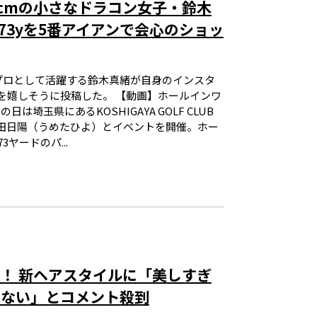
4cmの小さなドラコン女子・鈴木
73yを5番アイアンで会心のショッ
ンプロとして活躍する鈴木真緒が自身のインスタ
を嬉しそうに投稿した。 【動画】ホールインワ
埼玉県にあるKOSHIGAYA GOLF CLUB
田日陽（うめたひよ）とイベントを開催。ホー
ヤードのパ...
！ 新ヘアスタイルに「美しすぎ
えない」とコメント殺到