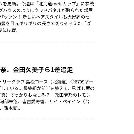
を更新。今週は「北海道meijiカップ」に参戦
グハウスのようにウッドパネルが貼られた部屋
パッツン！ 新しいヘアスタイルも大好評のセ
前髪を目元ギリギリの長さで切りそろえた「ぱ
は緩...
奈、金田久美子ら1差追走
トリークラブ 島松コース（北海道）◇6709ヤー
行している。最終組が前半を終えて、飛ばし屋の
写真】すっかりおなじみ？ 政田夢乃のレモン
、阿部未悠、皆吉愛寿香、サイ・ペイイン（台
鈴木愛...