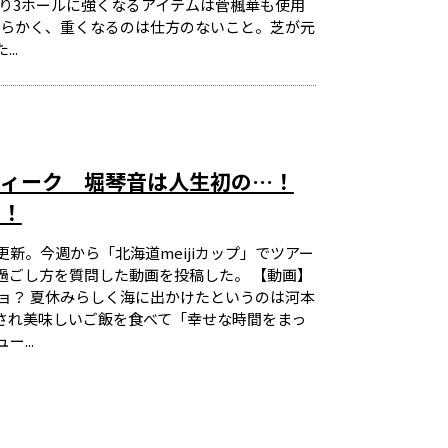
り3ホールに強くなるアイテムは菅楓華も使用
軟らかく、重くなるのは仕方のないこと。芝が元
..
ウィーク 堀琴音は人生初の…！
…！
新。今週から「北海道meijiカップ」でツアー
過ごし方を質問した動画を投稿した。 【動画】
ョ？ 夏休みらしく海に出かけたというのは河本
され美味しいご飯を食べて「幸せな時間をまっ
...