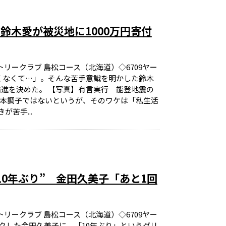
鈴木愛が被災地に1000万円寄付
トリークラブ 島松コース（北海道）◇6709ヤー
良くなくて…」。そんな苦手意識を明かした鈴木
進を決めた。 【写真】有言実行 能登地震の
こか本調子ではないというが、そのワケは「私生活
苦手...
0年ぶり” 金田久美子「あと1回
トリークラブ 島松コース（北海道）◇6709ヤー
ークした金田久美子に、「10年ぶり」というグリ