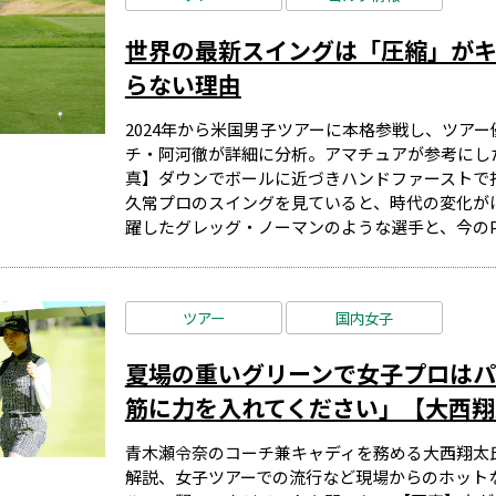
世界の最新スイングは「圧縮」がキ
らない理由
2024年から米国男子ツアーに本格参戦し、ツア
チ・阿河徹が詳細に分析。アマチュアが参考にし
真】ダウンでボールに近づきハンドファーストで打
久常プロのスイングを見ていると、時代の変化がは
躍したグレッグ・ノーマンのような選手と、今のPGA
ツアー
国内女子
夏場の重いグリーンで女子プロはパ
筋に力を入れてください」【大西翔太
青木瀬令奈のコーチ兼キャディを務める大西翔太
解説、女子ツアーでの流行など現場からのホット