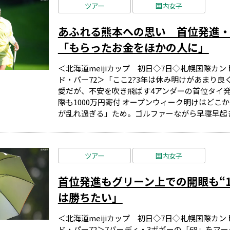
ツアー
国内女子
あふれる熊本への思い 首位発進・
「もらったお金をほかの人に」
＜北海道meijiカップ 初日◇7日◇札幌国際カン
ド・パー72＞「ここ2?3年は休み明けがあまり
愛だが、不安を吹き飛ばす4アンダーの首位タイ発
際も1000万円寄付 オープンウィーク明けはど
が乱れ過ぎる」ため。ゴルファーながら早寝早起きが
ツアー
国内女子
首位発進もグリーン上での開眼も“1
は勝ちたい」
＜北海道meijiカップ 初日◇7日◇札幌国際カン
ド・パー72＞7バーディ・3ボギーの「68」をマ