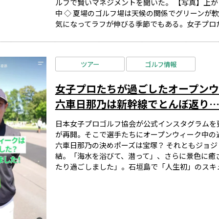
ルフで賢いマネジメントを聞いた。 【写真】上が
中 ◇ 夏場のゴルフ場は天候の関係でグリーンが
気になってラフが伸びる季節でもある。女子プロた.
ツアー
ゴルフ情報
女子プロたちが過ごしたオープン
六車日那乃は新幹線でとんぼ返り
日本女子プロゴルフ協会が公式インスタグラムを更
が再開。そこで選手たちにオープンウィーク中の
六車日那乃の決めポーズは宝塚？ それともジョジ
結。「海水を浴びて、潜って」、さらに景色に癒
たり過ごしました」。石垣島で「人生初」のスキュー