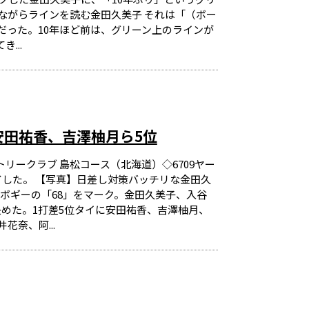
しながらラインを読む金田久美子 それは「（ボー
だった。10年ほど前は、グリーン上のラインが
...
安田祐香、吉澤柚月ら5位
トリークラブ 島松コース（北海道）◇6709ヤー
了した。 【写真】日差し対策バッチリな金田久
・2ボギーの「68」をマーク。金田久美子、入谷
めた。1打差5位タイに安田祐香、吉澤柚月、
奈、阿...