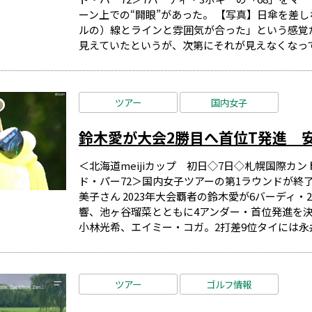
ーン上での“開眼”があった。 【写真】日傘を差
ルの）線とラインと雰囲気が合った」という感覚
見えていたというが、次第にそれが見えなくなってき
ツアー
国内女子
鈴木愛が大会2勝目へ首位T発進 
＜北海道meijiカップ 初日◇7日◇札幌国際カン
ド・パー72＞国内女子ツアーの第1ラウンドが終
美子さん 2023年大会覇者の鈴木愛が6バーディ
響、池ヶ谷瑠菜とともに4アンダー・首位発進を決
小林光希、エイミー・コガ。2打差9位タイには永井花
ツアー
ゴルフ情報