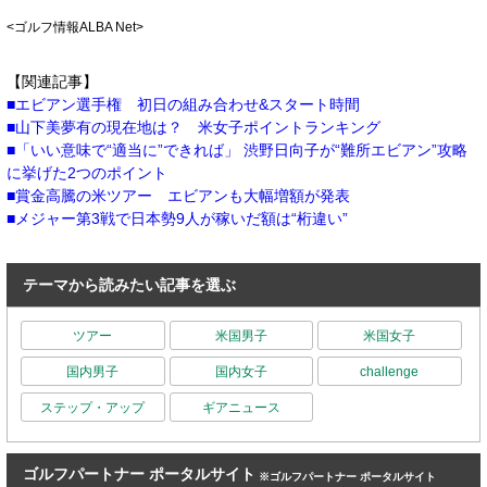
<ゴルフ情報ALBA Net>
【関連記事】
エビアン選手権 初日の組み合わせ&スタート時間
山下美夢有の現在地は？ 米女子ポイントランキング
「いい意味で“適当に”できれば」 渋野日向子が“難所エビアン”攻略
に挙げた2つのポイント
賞金高騰の米ツアー エビアンも大幅増額が発表
メジャー第3戦で日本勢9人が稼いだ額は“桁違い”
テーマから読みたい記事を選ぶ
ツアー
米国男子
米国女子
国内男子
国内女子
challenge
ステップ・アップ
ギアニュース
ゴルフパートナー ポータルサイト
※ゴルフパートナー ポータルサイト