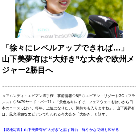
「徐々にレベルアップできれば…」
山下美夢有は“大好き”な大会で欧州メ
ジャー2勝目へ
＜アムンディ・エビアン選手権 事前情報◇8日◇エビアン・リゾートGC（フラ
ンス）◇6479ヤード・パー71＞「景色もキレイで、フェアウェイも狭いから日
本のコースっぽい。毎年、上位になりたい。気持ちも入りますね」。山下美夢有
は、風光明媚なエビアンで行われる今大会を「大好き」と話す。
【現地写真】山下美夢有が“大好き”と話す舞台 鮮やかな花畑も広がる