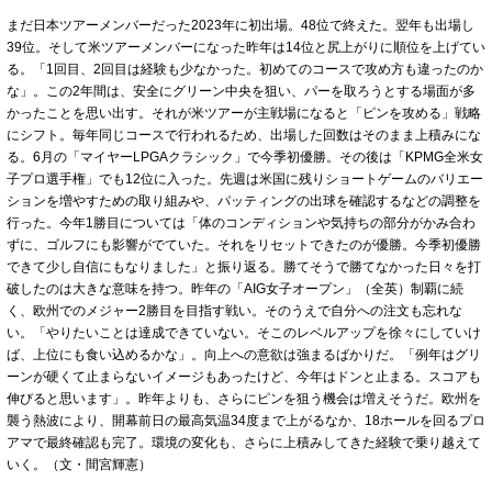
まだ日本ツアーメンバーだった2023年に初出場。48位で終えた。翌年も出場し
39位。そして米ツアーメンバーになった昨年は14位と尻上がりに順位を上げてい
る。「1回目、2回目は経験も少なかった。初めてのコースで攻め方も違ったのか
な」。この2年間は、安全にグリーン中央を狙い、パーを取ろうとする場面が多
かったことを思い出す。それが米ツアーが主戦場になると「ピンを攻める」戦略
にシフト。毎年同じコースで行われるため、出場した回数はそのまま上積みにな
る。6月の「マイヤーLPGAクラシック」で今季初優勝。その後は「KPMG全米女
子プロ選手権」でも12位に入った。先週は米国に残りショートゲームのバリエー
ションを増やすための取り組みや、パッティングの出球を確認するなどの調整を
行った。今年1勝目については「体のコンディションや気持ちの部分がかみ合わ
ずに、ゴルフにも影響がでていた。それをリセットできたのが優勝。今季初優勝
できて少し自信にもなりました」と振り返る。勝てそうで勝てなかった日々を打
破したのは大きな意味を持つ。昨年の「AIG女子オープン」（全英）制覇に続
く、欧州でのメジャー2勝目を目指す戦い。そのうえで自分への注文も忘れな
い。「やりたいことは達成できていない。そこのレベルアップを徐々にしていけ
ば、上位にも食い込めるかな」。向上への意欲は強まるばかりだ。「例年はグリ
ーンが硬くて止まらないイメージもあったけど、今年はドンと止まる。スコアも
伸びると思います」。昨年よりも、さらにピンを狙う機会は増えそうだ。欧州を
襲う熱波により、開幕前日の最高気温34度まで上がるなか、18ホールを回るプロ
アマで最終確認も完了。環境の変化も、さらに上積みしてきた経験で乗り越えて
いく。（文・間宮輝憲）