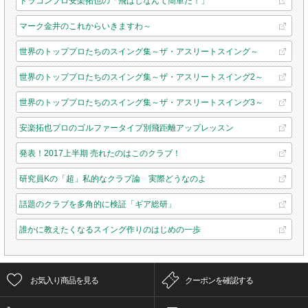
ドラコンプロ安楽拓也の「飛ばしなんて簡単だ！」
マーク金井のこれからいきますわ～
世界のトッププロたちのスイング集～ザ・アスリートスイング～
世界のトッププロたちのスイング集～ザ・アスリートスイング2～
世界のトッププロたちのスイング集～ザ・アスリートスイング3～
安楽拓也プロのゴルファータイプ別飛距離アップレッスン
発表！2017上半期 売れたのはこのクラブ！
研究員Kの「超」私的なクラブ論 実際どうなのよ
話題のクラブを多角的に検証「ギア総研」
誰かに教えたくなるスイング作りのはじめの一歩
お気入り商品を見る
クーポンを確認する