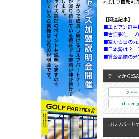
<ゴルフ情報ALBA
【関連記事】
エビアン選手
古江彩佳 プ
空から日の丸
日本勢は？ 
賞金高騰の米
テーマから読
ツアー
challeng
ゴルフパートナ