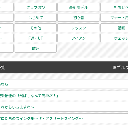
研
クラブ選び
最新モデル
打ち比
グ
はじめて
初心者
マナー・
ト
その他
レッスン
動画
ー
FW・UT
アイアン
ウェッ
報
欧州
一覧
※ゴル
るなら
安楽拓也の「飛ばしなんて簡単だ！」
これからいきますわ～
プロたちのスイング集～ザ・アスリートスイング～