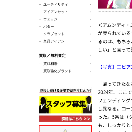
ユーティリティ
アイアンセット
ウェッジ
＜アムンディ・
パター
が売られている
クラブセット
るのは、もちろ
単品アイアン
しい」と言って
買取／無料査定
買取相場
【写真】エビア
買取強化ブランド
「帰ってきたな
2024年、こ
フェンディング
し異なる。コー
った。5番は（
も、しっかりと