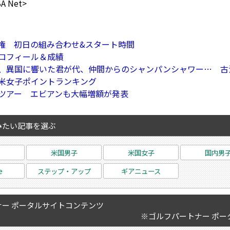
 Net>
権 初日の組み合わせ&スタート時間
ロフィール＆成績
、異国に響いた君が代、仲間からのシャンパンシャワー… 古
米女子ポイントランキング
ツアー エビアンも大幅増額が発表
みたい記事を選ぶ
米国男子
米国女子
国内男
e
ステップ・アップ
ギアニュース
ー ポータルサイトコンテンツ
※ゴルフパートナー ポー