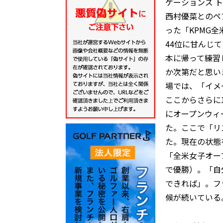
ケーションズ 
西村優菜とのペ
った「KPMG
44位に甘んじ
本に帰って練習
か次第だと思い
場では、「イメ
ここからさらに
にオープンウィ
た。ここで「リ
た。現在の状態
「全米女子オー
で優勝）。「自
できれば」。フ
候が続いている