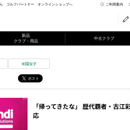
なら ゴルフパートナー オンラインショップへ
ご利用案内
新品
中古クラブ
クラブ・用品
米国女子
「帰ってきたな」 歴代覇者・古江
応