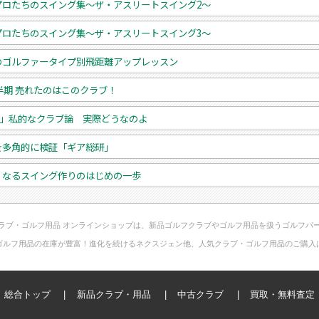
プロたちのスイング集～ザ・アスリートスイング2～
プロたちのスイング集～ザ・アスリートスイング3～
のゴルファータイプ別飛距離アップレッスン
上半期 売れたのはこのクラブ！
超」私的なクラブ論 実際どうなのよ
を多角的に検証「ギア総研」
くなるスイング作りのはじめの一歩
ラブ・ゴルフ用品 オンラインショップは、新品ゴルフクラブやゴルフ用品を扱うゴルフパ
ゴルフ用品の在庫が豊富！進化を続けるネクスジェン他、人気クラブ・ゴルフ用品のご購入
総合トップ
新品クラブ・用品
中古クラブ
買取・無料査定