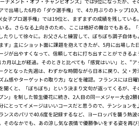
トーナメント・オブ・チャンピオンズ」では9位になったが、そ
アで出場した6月の「ダウ選手権」で、4カ月ぶりのトップ10
全米女子プロ選手権」では19位と、まずまずの成績を残してい
ている。さらなる上向きのため、ここは格好の舞台でもある。
したりして徐々に。お父さんと練習して、ぼちぼち調子自体も
ます」主にショット面に課題を抱えてきたが、5月に出場した
ージが出やすくなって、信頼して右に打ち出すことができるよ
1カ月以上が経過。そのときと比べても「感覚はいい」と、“ア
ークとなった先週は、わずかな時間ながら日本に戻り、父・芳
ズム感やターゲットの取り方」などを確認。フランスには日曜
を聞くと、「ぼちぼち」という決まり文句が返ってくるが、その
プン」を制した笹生優花に続き、2人目の同一メジャー大会2勝
分にとってイメージはいいコースだと思うので、テンションを
ランスのパリで40.6度を記録するなど、ヨーロッパを襲う熱
。そのなかでも、あの涼し気な表情で優勝争いをする姿を再び