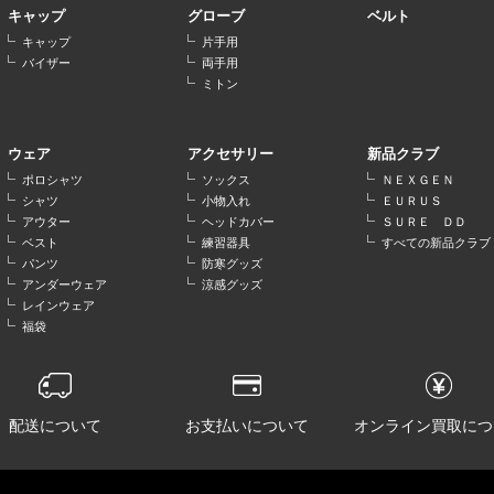
キャップ
グローブ
ベルト
キャップ
片手用
バイザー
両手用
ミトン
ウェア
アクセサリー
新品クラブ
ポロシャツ
ソックス
ＮＥＸＧＥＮ
シャツ
小物入れ
ＥＵＲＵＳ
アウター
ヘッドカバー
ＳＵＲＥ ＤＤ
ベスト
練習器具
すべての新品クラブ
パンツ
防寒グッズ
アンダーウェア
涼感グッズ
レインウェア
福袋
配送について
お支払いについて
オンライン買取につ