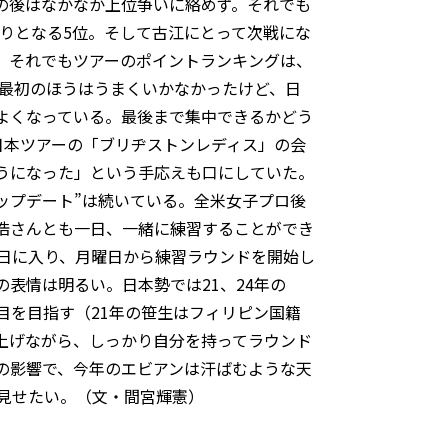
の後はなかなか上位争いに絡めず。それでも
入りとなる5位。そして古江にとって次戦にな
る。それでもツアーのポイントランキングは、
「最初のほうはうまくいかなかったけど、日
よくなっている。最後まで集中できるかどう
日本ツアーの「ブリヂストンレディス」の会
うになった」という手応えも口にしていた。
ップデート”は続いている。全米女子プロ後
浩さんとも一日、一緒に練習することができ
日に入り、月曜日から練習ラウンドを開始し
表情は明るい。日本勢では21、24年の
目を目指す（21年の笹生はフィリピン国籍
上げながら、しっかり自分を持ってラウンド
波の影響で、今年のエビアンは汗ばむような天
見せたい。（文・間宮輝憲）