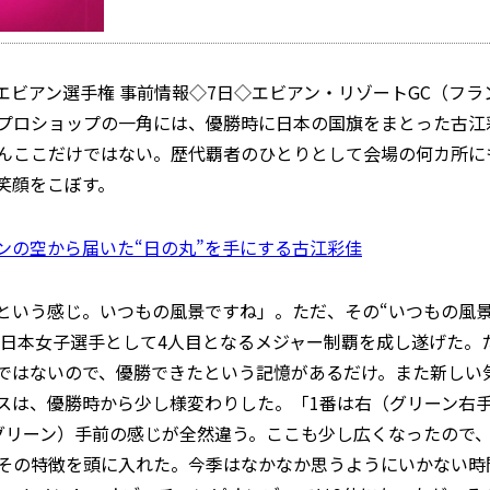
エビアン選手権 事前情報◇7日◇エビアン・リゾートGC（フラン
プロショップの一角には、優勝時に日本の国旗をまとった古江
んここだけではない。歴代覇者のひとりとして会場の何カ所に
笑顔をこぼす。
ンの空から届いた“日の丸”を手にする古江彩佳
という感じ。いつもの風景ですね」。ただ、その“いつもの風景
こで日本女子選手として4人目となるメジャー制覇を成し遂げた
ではないので、優勝できたという記憶があるだけ。また新しい
スは、優勝時から少し様変わりした。「1番は右（グリーン右
グリーン）手前の感じが全然違う。ここも少し広くなったので
その特徴を頭に入れた。今季はなかなか思うようにいかない時