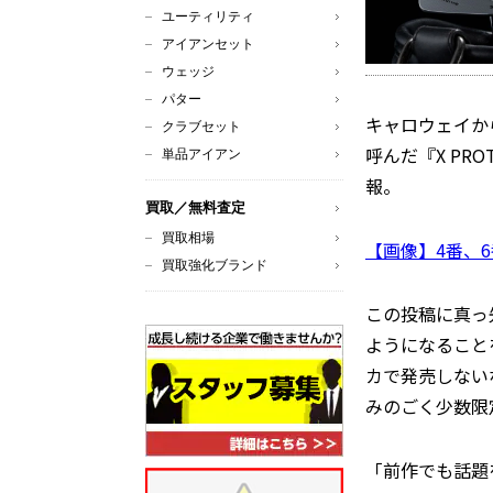
ユーティリティ
アイアンセット
ウェッジ
パター
キャロウェイか
クラブセット
呼んだ『X PR
単品アイアン
報。
買取／無料査定
買取相場
【画像】4番、
買取強化ブランド
この投稿に真っ
ようになること
カで発売しない
みのごく少数限
「前作でも話題を