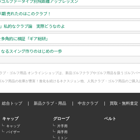
のゴルファータイプ別飛距離アップレッスン
上半期 売れたのはこのクラブ！
超」私的なクラブ論 実際どうなのよ
を多角的に検証「ギア総研」
くなるスイング作りのはじめの一歩
ラブ・ゴルフ用品 オンラインショップは、新品ゴルフクラブやゴルフ用品を扱うゴルフパ
ゴルフ用品の在庫が豊富！進化を続けるネクスジェン他、人気クラブ・ゴルフ用品のご購入
総合トップ
新品クラブ・用品
中古クラブ
買取・無料査定
キャップ
グローブ
ベルト
キャップ
片手用
バイザー
両手用
ミトン