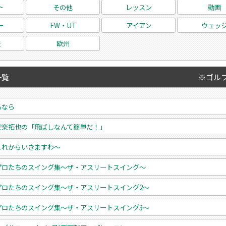
ト
その他
レッスン
動画
ー
FW・UT
アイアン
ウェッ
報
欧州
一覧
※ゴル
るなら
安楽拓也の「飛ばしなんて簡単だ！」
これからいきますわ～
プロたちのスイング集～ザ・アスリートスイング～
プロたちのスイング集～ザ・アスリートスイング2～
プロたちのスイング集～ザ・アスリートスイング3～