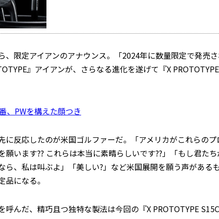
ら、限定アイアンのアナウンス。「2024年に数量限定で発売
OTOTYPE』アイアンが、さらなる進化を遂げて『X PROTOTY
6番、PWを構えた顔つき
先に反応したのが米国ゴルファーだ。「アメリカがこれらのプ
を願います?? これらは本当に素晴らしいです??」「もし君た
なら、私は叫ぶよ」「美しい?」など米国展開を願う声がある
定品になる。
呼んだ、精巧且つ独特な製法は今回の『X PROTOTYPE S1