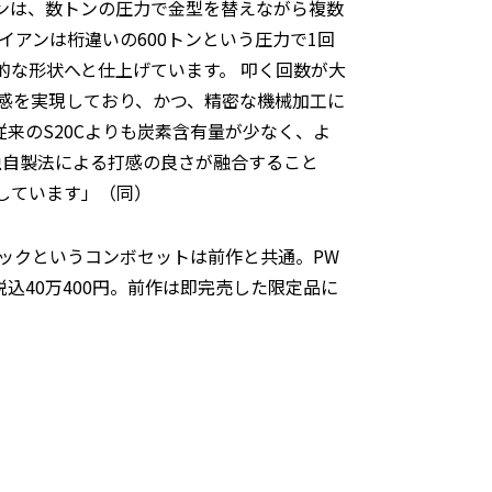
ンは、数トンの圧力で金型を替えながら複数
』アイアンは桁違いの600トンという圧力で1回
的な形状へと仕上げています。 叩く回数が大
感を実現しており、かつ、精密な機械加工に
来のS20Cよりも炭素含有量が少なく、よ
独自製法による打感の良さが融合すること
しています」（同）
バックというコンボセットは前作と共通。PW
税込40万400円。前作は即完売した限定品に