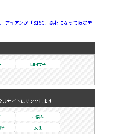
PE』アイアンが「S15C」素材になって限定デ
子
国内女子
タルサイトにリンクします
べ
お悩み
用語
女性