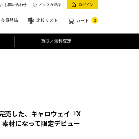
お問い合わせ
メルマガ登録
ログイン
会員登録
比較リスト
カート
0
買取／無料査定
即完売した、キャロウェイ『X
5C」素材になって限定デビュー