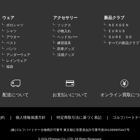
ウェア
アクセサリー
新品クラブ
ポロシャツ
ソックス
ＮＥＸＧＥＮ
シャツ
小物入れ
ＥＵＲＵＳ
アウター
ヘッドカバー
ＳＵＲＥ ＤＤ
ベスト
練習器具
すべての新品クラブ
パンツ
防寒グッズ
アンダーウェア
涼感グッズ
レインウェア
福袋
配送について
お支払いについて
オンライン買取につ
規約
個人情報保護方針
特定商取引法に基づく表記
ゴルフパートナ
(株)ゴルフパートナー古物商許可番号 東京都公安委員会許可番号第301089905447号
© GOLFPartner Co.,LTD. All Right Reserved.