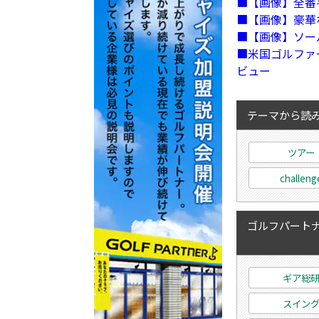
【画像】全番
【画像】豪華
【画像】ソー
米国ゴルファー
ビュー
テーマから読
ツアー
challeng
ゴルフパートナ
ギア総
スイン