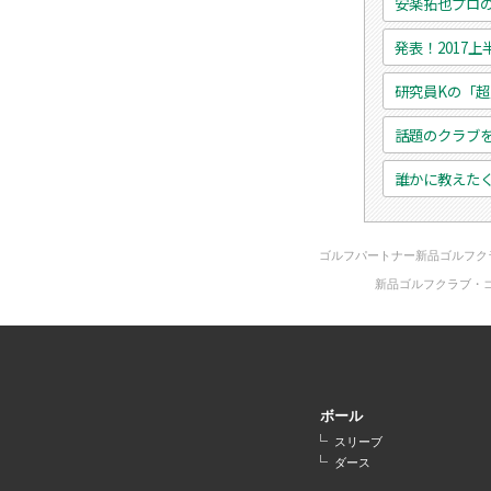
安楽拓也プロ
発表！2017
研究員Kの「
話題のクラブ
誰かに教えた
ゴルフパートナー新品ゴルフク
新品ゴルフクラブ・
ボール
スリーブ
ダース