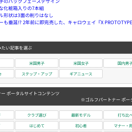
手のバックフェースデザイン
な化粧箱入りの7本組
ル形状は3面の削りはなし
も垂涎!? 2年前に即完売した、キャロウェイ『X PROTOTY
みたい記事を選ぶ
米国男子
米国女子
国内男
e
ステップ・アップ
ギアニュース
ー ポータルサイトコンテンツ
※ゴルフパートナー ポー
研
クラブ選び
最新モデル
打ち比
グ
はじめて
初心者
マナー・