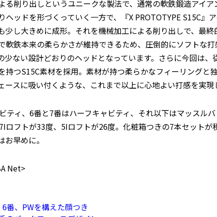
による削り出しというユニークな製法で、通常の軟鉄鍛造アイア
ヘッドを形づくっていく一方で、『X PROTOTYPE S15C
も少し大きめに成形。それを機械加工による削り出しで、最終
で軟鉄本来の柔らかさが維持できるため、圧倒的にソフトな打
の少ない設計どおりのヘッドとなっています。さらに今回は、従
を持つS15C素材を採用。素材が持つ柔らかなフィーリングと
ェースに吸い付くような、これまで以上に心地よい打感を実現
ャビティ、6番と7番はハーフキャビティ、それ以下はマッスル
7Iロフトが33度、5Iロフトが26度。化粧箱つきの7本セットが
はお早めに。
 Net>
、6番、PWを構えた顔つき