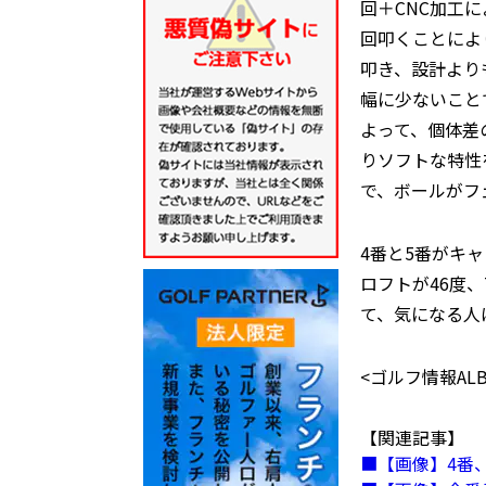
回＋CNC加工
回叩くことにより
叩き、設計より
幅に少ないこと
よって、個体差
りソフトな特性
で、ボールがフ
4番と5番がキ
ロフトが46度、
て、気になる人
<ゴルフ情報ALBA
【関連記事】
【画像】4番