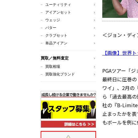
ユーティリティ
アイアンセット
ウェッジ
パター
＜ジョン・ディア
クラブセット
単品アイアン
【画像】世界ト
買取／無料査定
買取相場
PGAツアー「
買取強化ブランド
最終日に圧巻の
ワイ」、2月の
ら「過去最高の
社の『B-Lim
止まったかを表す『
もボールを例に