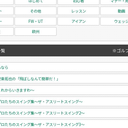
グ
はじめて
初心者
マナー・
ト
その他
レッスン
動画
ー
FW・UT
アイアン
ウェッ
報
欧州
一覧
※ゴル
るなら
安楽拓也の「飛ばしなんて簡単だ！」
これからいきますわ～
プロたちのスイング集～ザ・アスリートスイング～
プロたちのスイング集～ザ・アスリートスイング2～
プロたちのスイング集～ザ・アスリートスイング3～