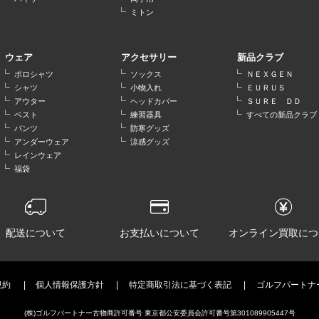
ミトン
ウェア
アクセサリー
新品クラブ
ポロシャツ
ソックス
ＮＥＸＧＥＮ
シャツ
小物入れ
ＥＵＲＵＳ
アウター
ヘッドカバー
ＳＵＲＥ ＤＤ
ベスト
練習器具
すべての新品クラブ
パンツ
防寒グッズ
アンダーウェア
涼感グッズ
レインウェア
福袋
配送について
お支払いについて
オンライン買取につ
規約
個人情報保護方針
特定商取引法に基づく表記
ゴルフパートナ
(株)ゴルフパートナー古物商許可番号 東京都公安委員会許可番号第301089905447号