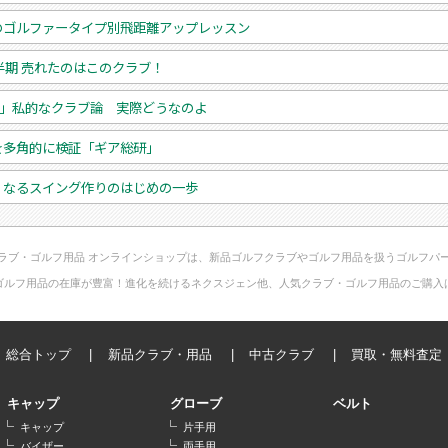
のゴルファータイプ別飛距離アップレッスン
上半期 売れたのはこのクラブ！
超」私的なクラブ論 実際どうなのよ
を多角的に検証「ギア総研」
くなるスイング作りのはじめの一歩
ラブ・ゴルフ用品 オンラインショップは、新品ゴルフクラブやゴルフ用品を扱うゴルフパ
ゴルフ用品の在庫が豊富！進化を続けるネクスジェン他、人気クラブ・ゴルフ用品のご購入
総合トップ
新品クラブ・用品
中古クラブ
買取・無料査定
キャップ
グローブ
ベルト
キャップ
片手用
バイザー
両手用