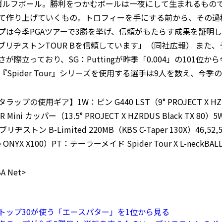
ゴルフボール。勝利をつかむボールは一夜にして生まれるもの
て作り上げていくもの。トロフィーを手にする前から、その過
プは今季PGAツアーで3勝を挙げ、信頼がもたらす成果を証明
リヂストンTOUR Bを信頼しています」（同社広報） また、テーラ
が際立っており、SG：Puttingが昨季「0.004」の101位か
『Spider Tour』シリーズを使用する選手は9人を数え、今季
プの使用ギア】1W：ピン G440 LST（9° PROJECT X HZRDUS
Mini カッパー（13.5° PROJECT X HZRDUS Black TX 80
ブリヂストン B-Limited 220MB（KBS C-Taper 130X）46,5
ssue ONYX X100）PT：テーラーメイド Spider Tour X L-ne
 Net>
トップ30が使う「エースパター」を1位から見る