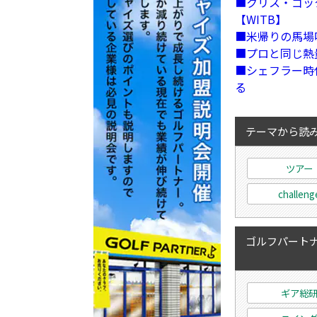
クリス・ゴッ
【WITB】
米帰りの馬場
プロと同じ熱
シェフラー時
る
テーマから読
ツアー
challeng
ゴルフパートナ
ギア総