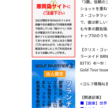
「3勝。信頼の
ショットを重ね
ス・ゴッタラッ
で、彼は新しいブ
も今季の勝負強さ
トップ30のうち
【クリス・ゴッタラッ
ラーメイド BRNR 
83TX）4I～9I：
Gold Tour I
<ゴルフ情報ALBA
【関連記事】
【画像】世界