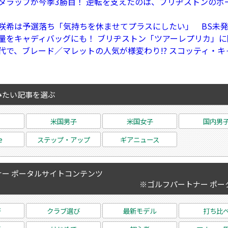
タラップが今季3勝目！ 逆転を支えたのは、ブリヂストンのボ
咲希は予選落ち「気持ちを休ませてプラスにしたい」 BS未
量をキャディバッグにも！ ブリヂストン「ツアーレプリカ」
代で、ブレード／マレットの人気が様変わり!? スコッティ・キ
みたい記事を選ぶ
米国男子
米国女子
国内男
e
ステップ・アップ
ギアニュース
ー ポータルサイトコンテンツ
※ゴルフパートナー ポー
研
クラブ選び
最新モデル
打ち比