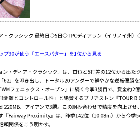
・クラシック 最終日◇5日◇TPCディアラン（イリノイ州）◇7
ップ30が使う「エースパター」を1位から見る
ジョン・ディア・クラシック」は、首位と5打差の12位から出
「62」を叩き出し、トータル20アンダーで鮮やかな逆転優勝
「WMフェニックス・オープン」に続く今季3勝目で、賞金約2億
飛距離とコントロール性」と絶賛するブリヂストン『TOUR B
ited 220MB』アイアンで3勝。この組み合わせで精度を向
Fairway Proximity』は、昨季142位（10.08m）から
信頼関係をこう明かす。