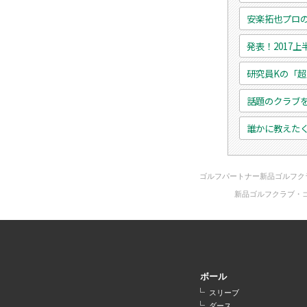
安楽拓也プロ
発表！2017
研究員Kの「
話題のクラブ
誰かに教えた
ゴルフパートナー新品ゴルフク
新品ゴルフクラブ・
ボール
スリーブ
ダース