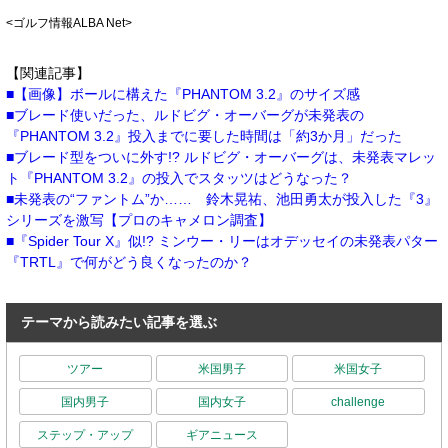
<ゴルフ情報ALBA Net>
【関連記事】
【画像】ボールに構えた『PHANTOM 3.2』のサイズ感
ブレード使いだった、ルドビグ・オーバーグが未発表の
『PHANTOM 3.2』投入までに要した時間は「約3か月」だった
ブレード型をついに外す!? ルドビグ・オーバーグは、未発表マレッ
ト『PHANTOM 3.2』の投入でスタッツはどうなった？
未発表の“ファントム”か…… 鈴木晃祐、池田勇太が投入した『3』
シリーズを激写【プロのキャメロン調査】
『Spider Tour X』似!? ミンウー・リーはオデッセイの未発表パター
『TRTL』で何がどう良くなったのか？
テーマから読みたい記事を選ぶ
ツアー
米国男子
米国女子
国内男子
国内女子
challenge
ステップ・アップ
ギアニュース