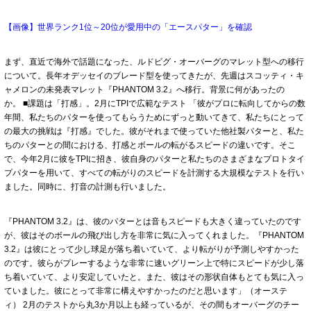
【画像】世界ランク1位～20位が愛用中の「エースパター」を確認
まず、直近で海外で話題になった、ルドビグ・オーバーグのマレット型への移行
について。長年オデッセイのブレード型を使ってきたが、先週はスコッティ・キ
ャメロンの未発表マレット『PHANTOM 3.2』へ移行。背景に何があったの
か。 ■課題は「打感」。2月にTPIで広範なテスト 「彼がプロに転向してからの数
年間、私たちのパターを使ってもらうためにずっと動いてきて、私たちにとって
の最大の挑戦は『打感』でした。彼がそれまで使っていた他社製パターと、私た
ちのパターとの間における、打感とボールの転がるスピードの違いです。そこ
で、今年2月に彼をTPIに招き、彼自身のパターと私たちのさまざまなプロトタイ
プパターを用いて、すべての転がりのスピードを計測する大規模なテストを行い
ました。同時に、打音の計測も行いました。
『PHANTOM 3.2』は、彼のパターとは音もスピードも大きく違っていたのです
が、彼はそのボールの飛び出し方を非常に気に入ってくれました。『PHANTOM
3.2』は彼にとって少し球足が落ち着いていて、より転がりが予測しやすかった
のです。彼らがプレーするような非常に速いグリーン上で特にスピードが少し落
ち着いていて、より安定していたと。また、彼はその形状自体もとても気に入っ
ていました。彼にとって非常に構えやすかったのだと思います」（オーステ
ィ） 2月のテストから丸3か月以上も経っているが、その間もオーバーグのチー