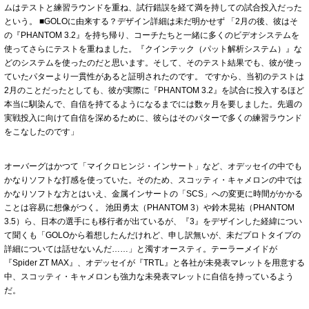
ムはテストと練習ラウンドを重ね、試行錯誤を経て満を持しての試合投入だった
という。 ■GOLOに由来する？デザイン詳細は未だ明かせず 「2月の後、彼はそ
の『PHANTOM 3.2』を持ち帰り、コーチたちと一緒に多くのビデオシステムを
使ってさらにテストを重ねました。『クインテック（パット解析システム）』な
どのシステムを使ったのだと思います。そして、そのテスト結果でも、彼が使っ
ていたパターより一貫性があると証明されたのです。 ですから、当初のテストは
2月のことだったとしても、彼が実際に『PHANTOM 3.2』を試合に投入するほど
本当に馴染んで、自信を持てるようになるまでには数ヶ月を要しました。先週の
実戦投入に向けて自信を深めるために、彼らはそのパターで多くの練習ラウンド
をこなしたのです」
オーバーグはかつて「マイクロヒンジ・インサート」など、オデッセイの中でも
かなりソフトな打感を使っていた。そのため、スコッティ・キャメロンの中では
かなりソフトな方とはいえ、金属インサートの「SCS」への変更に時間がかかる
ことは容易に想像がつく。 池田勇太（PHANTOM 3）や鈴木晃祐（PHANTOM
3.5）ら、日本の選手にも移行者が出ているが、『3』をデザインした経緯につい
て聞くも「GOLOから着想したんだけれど、申し訳無いが、未だプロトタイプの
詳細については話せないんだ……」と濁すオースティ。テーラーメイドが
『Spider ZT MAX』、オデッセイが『TRTL』と各社が未発表マレットを用意する
中、スコッティ・キャメロンも強力な未発表マレットに自信を持っているよう
だ。