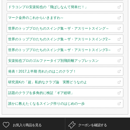
ドラコンプロ安楽拓也の「飛ばしなんて簡単だ！」
マーク金井のこれからいきますわ～
世界のトッププロたちのスイング集～ザ・アスリートスイング～
世界のトッププロたちのスイング集～ザ・アスリートスイング2～
世界のトッププロたちのスイング集～ザ・アスリートスイング3～
安楽拓也プロのゴルファータイプ別飛距離アップレッスン
発表！2017上半期 売れたのはこのクラブ！
研究員Kの「超」私的なクラブ論 実際どうなのよ
話題のクラブを多角的に検証「ギア総研」
誰かに教えたくなるスイング作りのはじめの一歩
お気入り商品を見る
クーポンを確認する