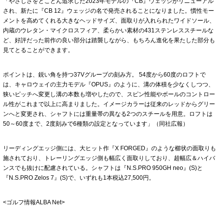
「やさしさをとことん追求した2023年モデルの『CB』ウェッジがリニューアル
され、新たに『CB 12』ウェッジの名で発売されることになりました。慣性モー
メントを高めてくれる大きなヘッドサイズ、面取りが入れられたワイドソール、
内蔵のウレタン・マイクロスフィア、柔らかい素材の431ステンレススチールな
ど、好評だった前作の良い部分は踏襲しながら、もちろん進化を果たした部分も
見てとることができます。
ポイントは、鋭い角を持つ37Vグルーブの刻み方。 54度から60度のロフトで
は、キャロウェイの主力モデル『OPUS』のように、溝の体積を少なくしつつ、
狭いピッチへ変更し溝の本数も増やしたので、スピン性能やボールのコントロー
ル性がこれまで以上に高まりました。イメージカラーは従来のレッドからグリー
ンへと変更され、シャフトには重量帯の異なる2つのスチールを用意。ロフトは
50～60度まで、2度刻みで6種類の設定となっています」（同社広報）
リーディングエッジ側には、大ヒット作『X FORGED』のような櫛状の面取りも
施されており、トレーリングエッジ側も幅広く面取りしており、超幅広＆ハイバ
ンスでも抜けに配慮されている。シャフトは『N.S.PRO 950GH neo』(S)と
『N.S.PRO Zelos 7』(S)で、いずれも1本税込27,500円。
<ゴルフ情報ALBA Net>