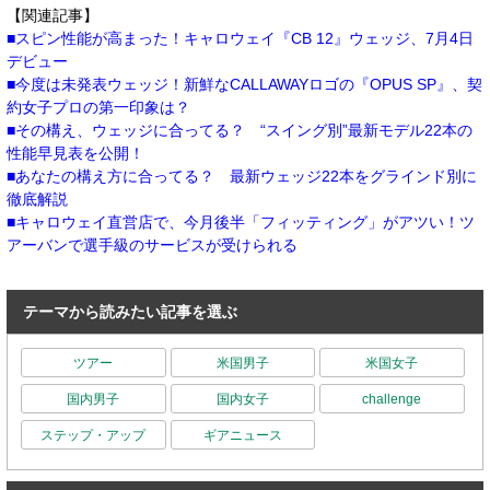
【関連記事】
スピン性能が高まった！キャロウェイ『CB 12』ウェッジ、7月4日
デビュー
今度は未発表ウェッジ！新鮮なCALLAWAYロゴの『OPUS SP』、契
約女子プロの第一印象は？
その構え、ウェッジに合ってる？ “スイング別”最新モデル22本の
性能早見表を公開！
あなたの構え方に合ってる？ 最新ウェッジ22本をグラインド別に
徹底解説
キャロウェイ直営店で、今月後半「フィッティング」がアツい！ツ
アーバンで選手級のサービスが受けられる
テーマから読みたい記事を選ぶ
ツアー
米国男子
米国女子
国内男子
国内女子
challenge
ステップ・アップ
ギアニュース