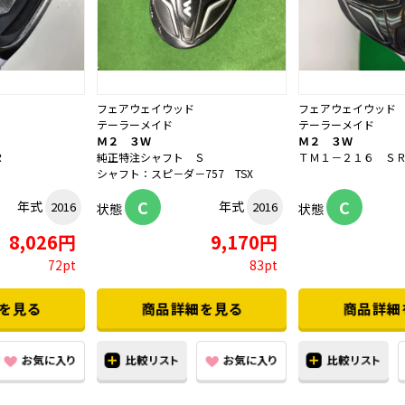
フェアウェイウッド
フェアウェイウッド
テーラーメイド
テーラーメイド
Ｍ２ ３Ｗ
Ｍ２ ３Ｗ
Ｒ
純正特注シャフト Ｓ
ＴＭ１－２１６ Ｓ
シャフト：スピ－ダ－757 TSX
C
C
年式
年式
2016
2016
状態
状態
8,026円
9,170円
72pt
83pt