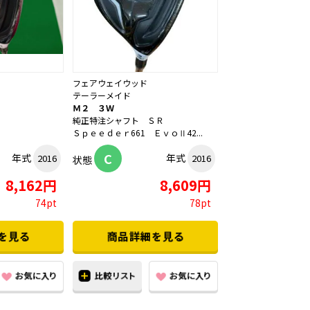
フェアウェイウッド
テーラーメイド
Ｍ２ ３Ｗ
Ｒ
純正特注シャフト ＳＲ
Ｓｐｅｅｄｅｒ661 ＥｖｏⅡ42...
C
年式
年式
2016
2016
状態
8,162円
8,609円
74pt
78pt