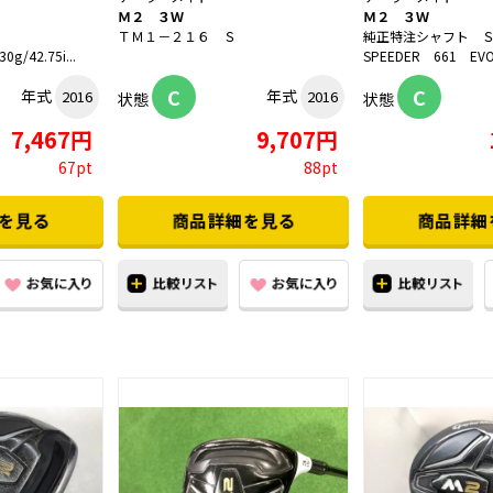
Ｍ２ ３Ｗ
Ｍ２ ３Ｗ
ＴＭ１－２１６ Ｓ
純正特注シャフト 
0g/42.75i...
SPEEDER 661 E
C
C
年式
年式
2016
2016
状態
状態
7,467円
9,707円
67pt
88pt