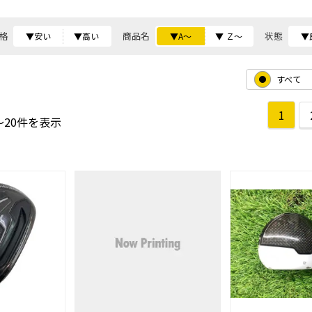
格
商品名
状態
▼安い
▼高い
▼A～
▼ Ｚ～
▼
すべて
1
～20件を表示