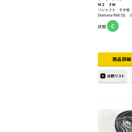
Ｍ２ ３Ｗ
リシャフト その他
DIamana R60 (S) 33
C
状態