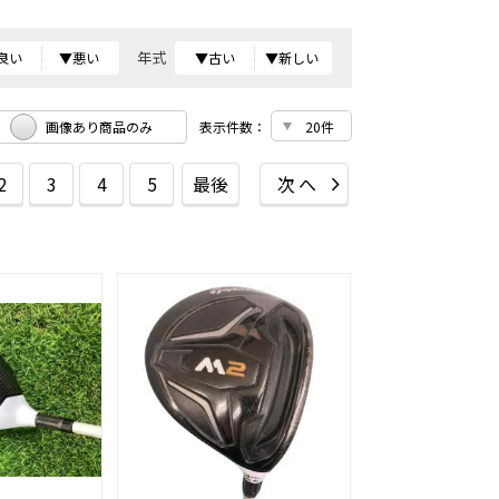
年式
良い
▼悪い
▼古い
▼新しい
画像あり商品のみ
表示件数：
2
3
4
5
最後
次へ