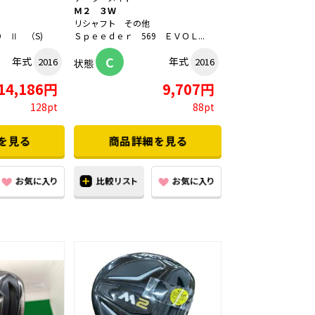
Ｍ２ ３Ｗ
Ｓ
リシャフト その他
VO Ⅱ （S)
Ｓｐｅｅｄｅｒ 569 ＥＶＯＬ...
C
年式
年式
2016
2016
状態
14,186円
9,707円
128pt
88pt