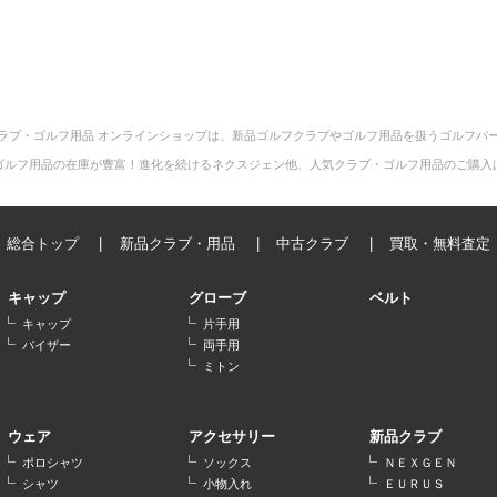
ラブ・ゴルフ用品 オンラインショップは、新品ゴルフクラブやゴルフ用品を扱うゴルフパ
ゴルフ用品の在庫が豊富！進化を続けるネクスジェン他、人気クラブ・ゴルフ用品のご購入
総合トップ
新品クラブ・用品
中古クラブ
買取・無料査定
キャップ
グローブ
ベルト
キャップ
片手用
バイザー
両手用
ミトン
ウェア
アクセサリー
新品クラブ
ポロシャツ
ソックス
ＮＥＸＧＥＮ
シャツ
小物入れ
ＥＵＲＵＳ