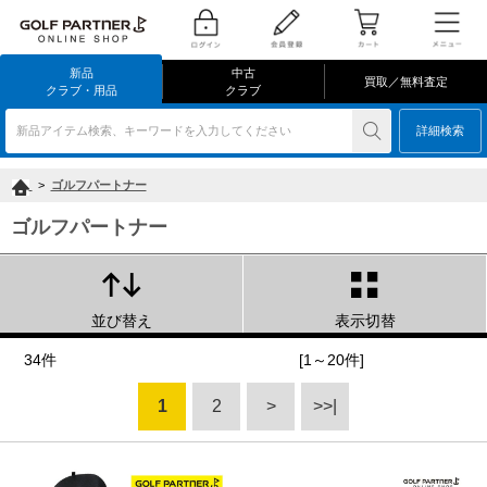
新品
中古
買取／無料査定
クラブ・用品
クラブ
新品アイテム検索、キーワードを入力してください
詳細検索
>
ゴルフパートナー
ゴルフパートナー
並び替え
表示切替
34件
[1～20件]
1
2
>
>>|