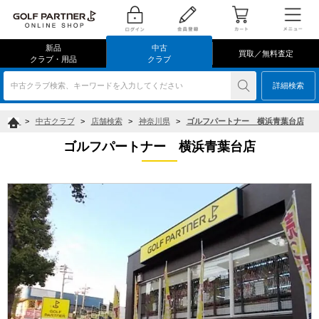
新品
中古
買取／無料査定
クラブ・用品
クラブ
中古クラブ検索、キーワードを入力してください
詳細検索
>
中古クラブ
>
店舗検索
>
神奈川県
>
ゴルフパートナー 横浜青葉台店
ゴルフパートナー 横浜青葉台店