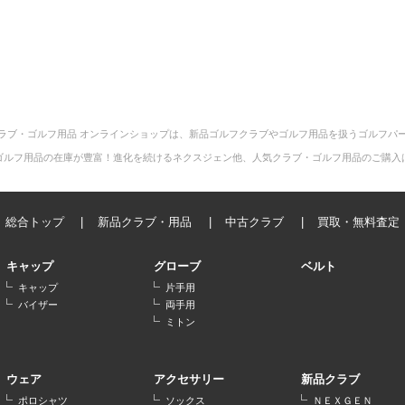
ラブ・ゴルフ用品 オンラインショップは、新品ゴルフクラブやゴルフ用品を扱うゴルフパ
ゴルフ用品の在庫が豊富！進化を続けるネクスジェン他、人気クラブ・ゴルフ用品のご購入
総合トップ
新品クラブ・用品
中古クラブ
買取・無料査定
キャップ
グローブ
ベルト
キャップ
片手用
バイザー
両手用
ミトン
ウェア
アクセサリー
新品クラブ
ポロシャツ
ソックス
ＮＥＸＧＥＮ