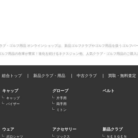
ラブ・ゴルフ用品 オンラインショップは、新品ゴルフクラブやゴルフ用品を扱うゴルフパ
ゴルフ用品の在庫が豊富！進化を続けるネクスジェン他、人気クラブ・ゴルフ用品のご購入
総合トップ
新品クラブ・用品
中古クラブ
買取・無料査定
キャップ
グローブ
ベルト
キャップ
片手用
バイザー
両手用
ミトン
ウェア
アクセサリー
新品クラブ
ポロシャツ
ソックス
ＮＥＸＧＥＮ