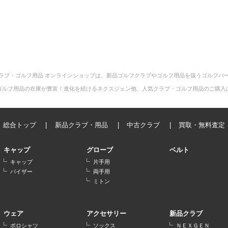
ラブ・ゴルフ用品 オンラインショップは、新品ゴルフクラブやゴルフ用品を扱うゴルフパ
ゴルフ用品の在庫が豊富！進化を続けるネクスジェン他、人気クラブ・ゴルフ用品のご購入
総合トップ
新品クラブ・用品
中古クラブ
買取・無料査定
キャップ
グローブ
ベルト
キャップ
片手用
バイザー
両手用
ミトン
ウェア
アクセサリー
新品クラブ
ポロシャツ
ソックス
ＮＥＸＧＥＮ