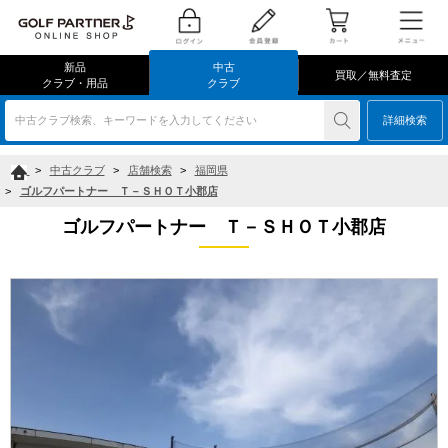
新品
中古
買取／無料査定
クラブ・用品
クラブ
中古クラブ検索、キーワードを入力してください
詳細検索
>
中古クラブ
>
店舗検索
>
福岡県
>
ゴルフパートナー Ｔ－ＳＨＯＴ小郡店
ゴルフパートナー Ｔ－ＳＨＯＴ小郡店