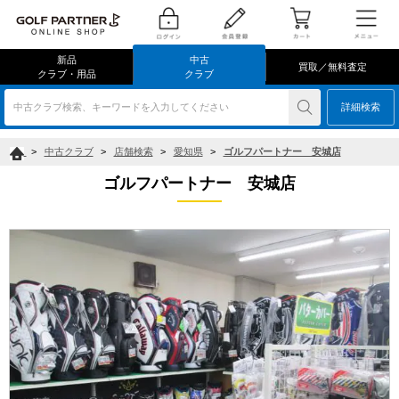
新品
中古
買取／無料査定
クラブ・用品
クラブ
中古クラブ検索、キーワードを入力してください
詳細検索
>
中古クラブ
>
店舗検索
>
愛知県
>
ゴルフパートナー 安城店
ゴルフパートナー 安城店