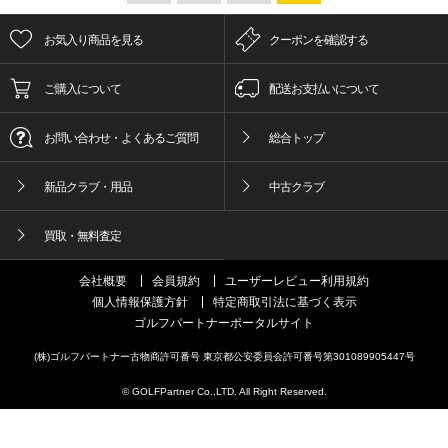
お気入り商品を見る
クーポンを確認する
ご購入について
配送お支払いについて
お問い合わせ・よくあるご質問
総合トップ
新品クラブ・用品
中古クラブ
買取・無料査定
会社概要
会員規約
ユーザーレビュー利用規約
個人情報保護方針
特定商取引法に基づく表示
ゴルフパートナーポータルサイト
(株)ゴルフパートナー古物商許可番号 東京都公安委員会許可番号第301089905447号
© GOLFPartner Co.,LTD. All Right Reserved.