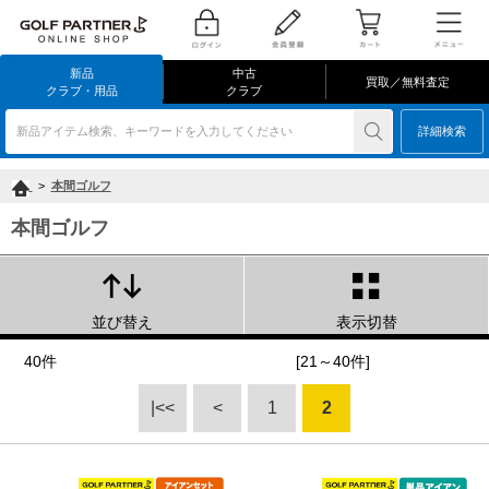
新品
中古
買取／無料査定
クラブ・用品
クラブ
新品アイテム検索、キーワードを入力してください
詳細検索
>
本間ゴルフ
本間ゴルフ
並び替え
表示切替
40件
[21～40件]
|<<
<
1
2