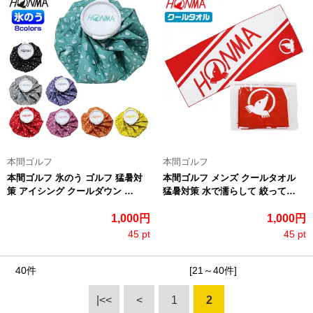
本間ゴルフ
本間ゴルフ
本間ゴルフ 氷のう ゴルフ 猛暑対
本間ゴルフ メンズ クールタオル
策 アイシング クールダウン …
猛暑対策 水で濡らして 絞って…
1,000円
1,000円
45 pt
45 pt
40件
[21～40件]
|<<
<
1
2