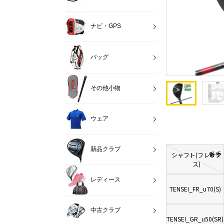
ナビ・GPS
バッグ
その他小物
ウェア
新品クラブ
番手
シャフト(フレック
ス)
レディース
TENSEI_FR_u70(S)
中古クラブ
TENSEI_GR_u50(SR)