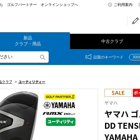
なら ゴルフパートナー オンラインショップへ
ご利用案内
新品
中古クラブ
クラブ・用品
話題のキーワード
30
品クラブ
>
ユーティリティー
ヤマハ
ヤマハ ゴ
DD TENS
YAMAHA