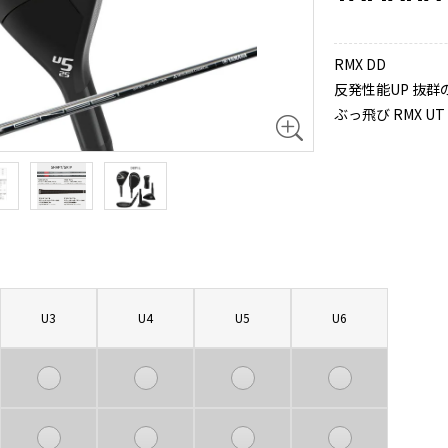
RMX DD
反発性能UP 抜群
ぶっ飛び RMX UT
U3
U4
U5
U6