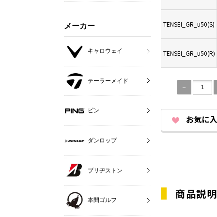
TENSEI_GR_u50(S)
メーカー
キャロウェイ
TENSEI_GR_u50(R)
テーラーメイド
ピン
ダンロップ
ブリヂストン
商品説
本間ゴルフ