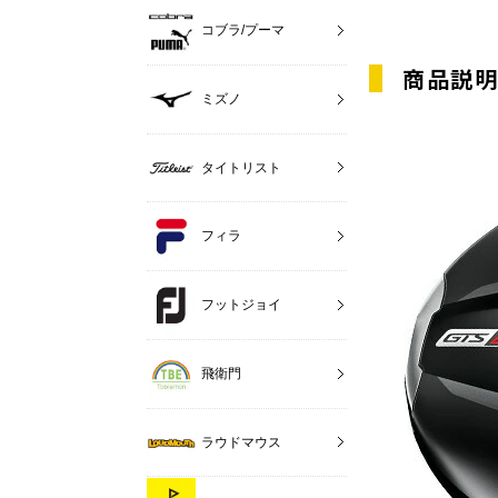
コブラ/プーマ
商品説
ミズノ
タイトリスト
フィラ
フットジョイ
飛衛門
ラウドマウス