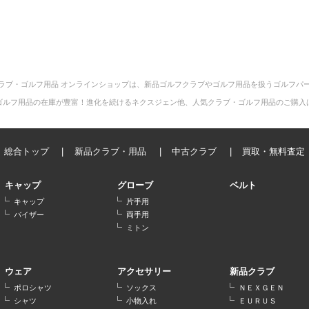
ラブ・ゴルフ用品 オンラインショップは、新品ゴルフクラブやゴルフ用品を扱うゴルフパ
ゴルフ用品の在庫が豊富！進化を続けるネクスジェン他、人気クラブ・ゴルフ用品のご購入
総合トップ
新品クラブ・用品
中古クラブ
買取・無料査定
キャップ
グローブ
ベルト
キャップ
片手用
バイザー
両手用
ミトン
ウェア
アクセサリー
新品クラブ
ポロシャツ
ソックス
ＮＥＸＧＥＮ
シャツ
小物入れ
ＥＵＲＵＳ