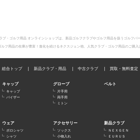
ラブ・ゴルフ用品 オンラインショップは、新品ゴルフクラブやゴルフ用品を扱うゴルフパ
ゴルフ用品の在庫が豊富！進化を続けるネクスジェン他、人気クラブ・ゴルフ用品のご購入
総合トップ
新品クラブ・用品
中古クラブ
買取・無料査定
キャップ
グローブ
ベルト
キャップ
片手用
バイザー
両手用
ミトン
ウェア
アクセサリー
新品クラブ
ポロシャツ
ソックス
ＮＥＸＧＥＮ
シャツ
小物入れ
ＥＵＲＵＳ