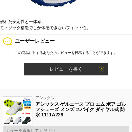
優れた安定性と一体感。
モノソック構造でしか体感できないフィット性。
ユーザーレビュー
この商品に対するあなたのレビューを投稿することができます。
アシックス
アシックス ゲルエース プロ エム ボア ゴル
フシューズ メンズ スパイク ダイヤル式 防
水 1111A229
カラーを選択してください