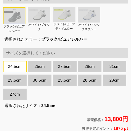
ホワイト/セーフ
ホワイト/ブラッ
ホワイト/アシッ
ブラック/ピュア
ティイエロー
ク
クスブルー
シルバー
選択されたカラー：
ブラック/ピュアシルバー
サイズを選択してください
24.5cm
25cm
27.5cm
28cm
31cm
29.5cm
30.5cm
25.5cm
28.5cm
29cm
27cm
選択されたサイズ：
24.5cm
13,800円
販売価格：
1875 pt
獲得予定ポイント：