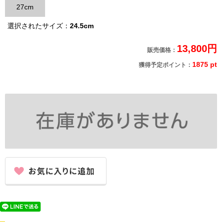
27cm
選択されたサイズ：
24.5cm
13,800円
販売価格：
1875 pt
獲得予定ポイント：