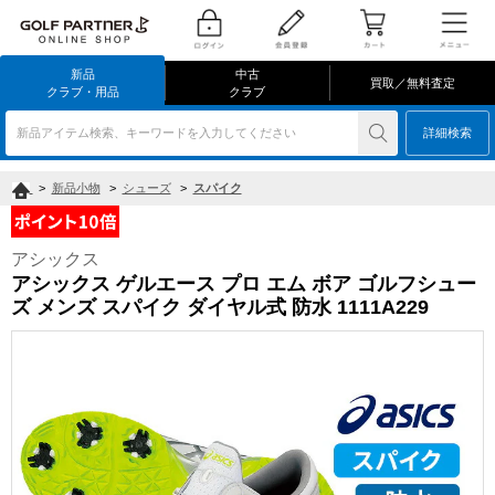
新品
中古
買取／無料査定
クラブ・用品
クラブ
新品アイテム検索、キーワードを入力してください
詳細検索
>
新品小物
>
シューズ
>
スパイク
アシックス
アシックス ゲルエース プロ エム ボア ゴルフシュー
ズ メンズ スパイク ダイヤル式 防水 1111A229