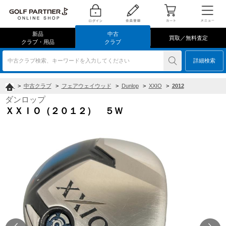
新品
中古
買取／無料査定
クラブ・用品
クラブ
中古クラブ検索、キーワードを入力してください
詳細検索
>
中古クラブ
>
フェアウェイウッド
>
Dunlop
>
XXIO
>
2012
ダンロップ
ＸＸＩＯ（２０１２） ５Ｗ