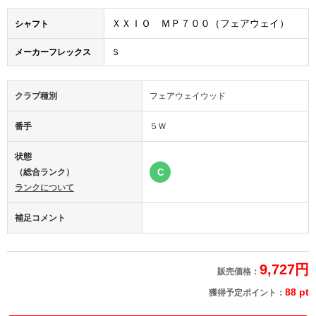
ＸＸＩＯ ＭＰ７００（フェアウェイ）
シャフト
メーカーフレックス
Ｓ
クラブ種別
フェアウェイウッド
番手
５Ｗ
状態
（総合ランク）
C
ランクについて
補足コメント
9,727円
販売価格：
88 pt
獲得予定ポイント：