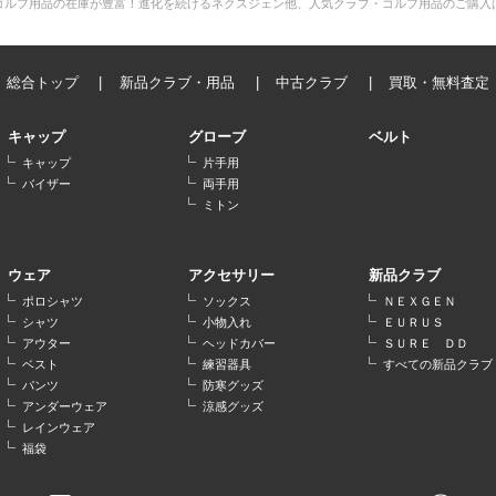
ゴルフ用品の在庫が豊富！進化を続けるネクスジェン他、人気クラブ・ゴルフ用品のご購入
総合トップ
新品クラブ・用品
中古クラブ
買取・無料査定
キャップ
グローブ
ベルト
キャップ
片手用
バイザー
両手用
ミトン
ウェア
アクセサリー
新品クラブ
ポロシャツ
ソックス
ＮＥＸＧＥＮ
シャツ
小物入れ
ＥＵＲＵＳ
アウター
ヘッドカバー
ＳＵＲＥ ＤＤ
ベスト
練習器具
すべての新品クラブ
パンツ
防寒グッズ
アンダーウェア
涼感グッズ
レインウェア
福袋