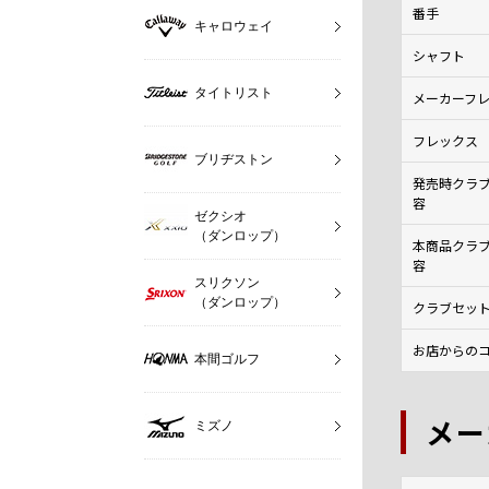
番手
キャロウェイ
シャフト
タイトリスト
メーカーフ
フレックス
ブリヂストン
発売時クラ
容
ゼクシオ
（ダンロップ）
本商品クラ
容
スリクソン
（ダンロップ）
クラブセッ
お店からのコ
本間ゴルフ
メー
ミズノ