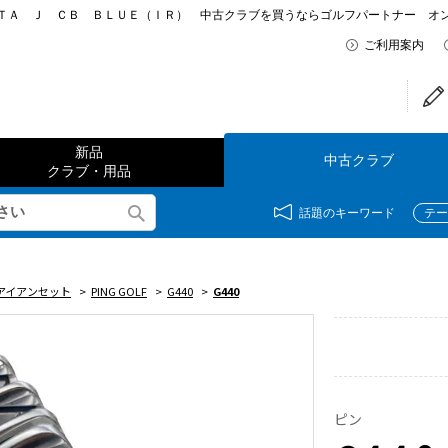
 Ｊ ＣＢ ＢＬＵＥ（ＩＲ） 中古クラブを買うならゴルフパートナー オンライン
ご利用案内
新品
中古クラブ
クラブ・用品
話題のキーワード
テー
アイアンセット
>
PING GOLF
>
G440
>
G440
ピン