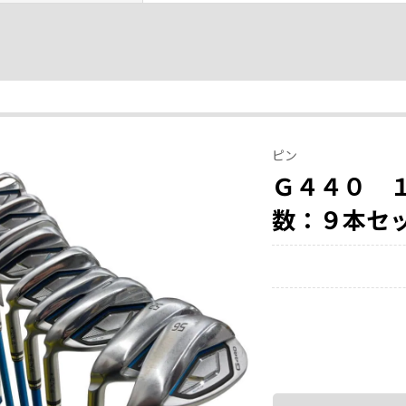
ピン
Ｇ４４０ 
数：９本セ