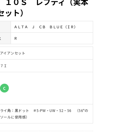
 １０Ｓ レフティ（実本
セット）
ＡＬＴＡ Ｊ ＣＢ ＢＬＵＥ（ＩＲ）
ス
Ｒ
アイアンセット
７Ｉ
C
ライ角：黒ドット ＃5-PW・UW・52・56 （56°の
ソールに使用感）