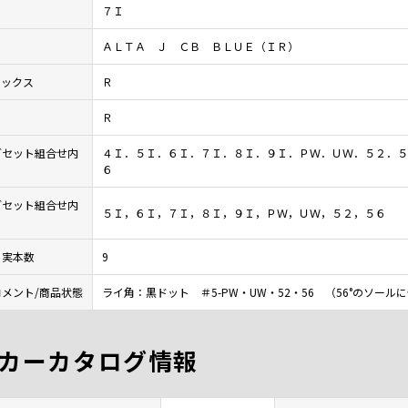
７Ｉ
ＡＬＴＡ Ｊ ＣＢ ＢＬＵＥ（ＩＲ）
レックス
Ｒ
Ｒ
ブセット組合せ内
４Ｉ．５Ｉ．６Ｉ．７Ｉ．８Ｉ．９Ｉ．ＰＷ．ＵＷ．５２．５
６
ブセット組合せ内
５Ｉ，６Ｉ，７Ｉ，８Ｉ，９Ｉ，ＰＷ，ＵＷ，５２，５６
ト実本数
9
メント/商品状態
ライ角：黒ドット ＃5-PW・UW・52・56 （56°のソール
カーカタログ情報