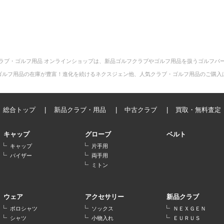
ラブ・ゴルフ用品 オンラインショップは、新品ゴルフクラブやゴルフ用品を扱うゴルフパ
ゴルフ用品の在庫が豊富！進化を続けるネクスジェン他、人気クラブ・ゴルフ用品のご購入
総合トップ
新品クラブ・用品
中古クラブ
買取・無料査定
キャップ
グローブ
ベルト
キャップ
片手用
バイザー
両手用
ミトン
ウェア
アクセサリー
新品クラブ
ポロシャツ
ソックス
ＮＥＸＧＥＮ
シャツ
小物入れ
ＥＵＲＵＳ