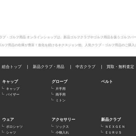
ラブ・ゴルフ用品 オンラインショップは、新品ゴルフクラブやゴルフ用品を扱うゴルフパ
ゴルフ用品の在庫が豊富！進化を続けるネクスジェン他、人気クラブ・ゴルフ用品のご購入
総合トップ
新品クラブ・用品
中古クラブ
買取・無料査定
キャップ
グローブ
ベルト
キャップ
片手用
バイザー
両手用
ミトン
ウェア
アクセサリー
新品クラブ
ポロシャツ
ソックス
ＮＥＸＧＥＮ
シャツ
小物入れ
ＥＵＲＵＳ