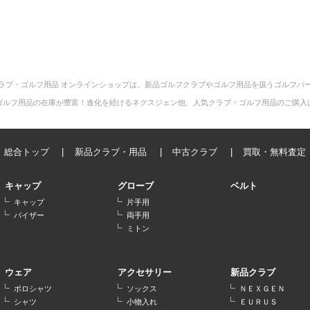
ラブ・ゴルフ用品 オンラインショップは、新品ゴルフクラブやゴルフ用品を扱うゴルフパ
ゴルフ用品の在庫が豊富！進化を続けるネクスジェン他、人気クラブ・ゴルフ用品のご購入
総合トップ
新品クラブ・用品
中古クラブ
買取・無料査定
キャップ
グローブ
ベルト
キャップ
片手用
バイザー
両手用
ミトン
ウェア
アクセサリー
新品クラブ
ポロシャツ
ソックス
ＮＥＸＧＥＮ
シャツ
小物入れ
ＥＵＲＵＳ