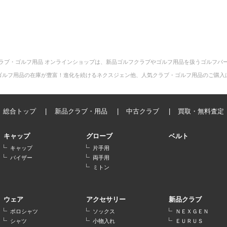
ラブ・ゴルフ用品 オンラインショップは、新品ゴルフクラブやゴルフ用品を扱うゴルフパ
ゴルフ用品の在庫が豊富！進化を続けるネクスジェン他、人気クラブ・ゴルフ用品のご購入
総合トップ
新品クラブ・用品
中古クラブ
買取・無料査定
キャップ
グローブ
ベルト
キャップ
片手用
バイザー
両手用
ミトン
ウェア
アクセサリー
新品クラブ
ポロシャツ
ソックス
ＮＥＸＧＥＮ
シャツ
小物入れ
ＥＵＲＵＳ