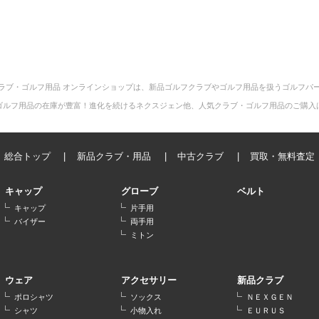
ラブ・ゴルフ用品 オンラインショップは、新品ゴルフクラブやゴルフ用品を扱うゴルフパ
ゴルフ用品の在庫が豊富！進化を続けるネクスジェン他、人気クラブ・ゴルフ用品のご購入
総合トップ
新品クラブ・用品
中古クラブ
買取・無料査定
キャップ
グローブ
ベルト
キャップ
片手用
バイザー
両手用
ミトン
ウェア
アクセサリー
新品クラブ
ポロシャツ
ソックス
ＮＥＸＧＥＮ
シャツ
小物入れ
ＥＵＲＵＳ