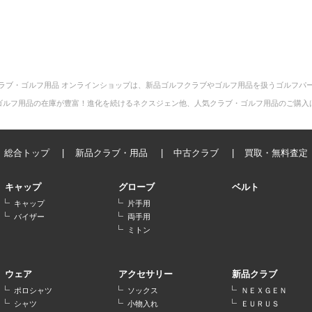
ラブ・ゴルフ用品 オンラインショップは、新品ゴルフクラブやゴルフ用品を扱うゴルフパ
ゴルフ用品の在庫が豊富！進化を続けるネクスジェン他、人気クラブ・ゴルフ用品のご購入
総合トップ
新品クラブ・用品
中古クラブ
買取・無料査定
キャップ
グローブ
ベルト
キャップ
片手用
バイザー
両手用
ミトン
ウェア
アクセサリー
新品クラブ
ポロシャツ
ソックス
ＮＥＸＧＥＮ
シャツ
小物入れ
ＥＵＲＵＳ