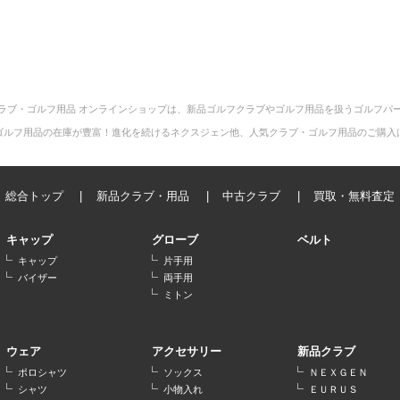
ラブ・ゴルフ用品 オンラインショップは、新品ゴルフクラブやゴルフ用品を扱うゴルフパ
ゴルフ用品の在庫が豊富！進化を続けるネクスジェン他、人気クラブ・ゴルフ用品のご購入
総合トップ
新品クラブ・用品
中古クラブ
買取・無料査定
キャップ
グローブ
ベルト
キャップ
片手用
バイザー
両手用
ミトン
ウェア
アクセサリー
新品クラブ
ポロシャツ
ソックス
ＮＥＸＧＥＮ
シャツ
小物入れ
ＥＵＲＵＳ