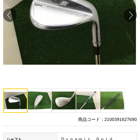
Prev
Next
商品コード：2100391627690
Ｄｙｎａｍｉｃ Ｇｏｌｄ
シャフト