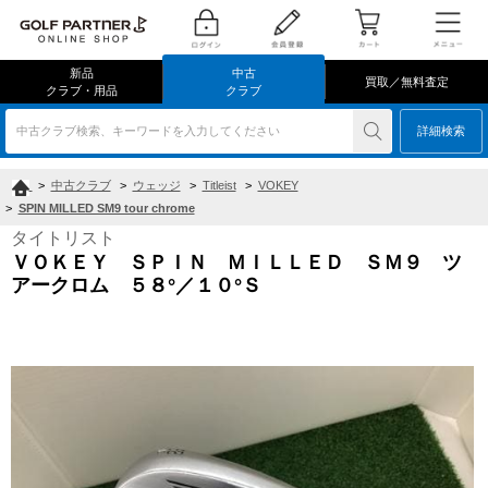
新品
中古
買取／無料査定
クラブ・用品
クラブ
中古クラブ検索、キーワードを入力してください
詳細検索
>
中古クラブ
>
ウェッジ
>
Titleist
>
VOKEY
>
SPIN MILLED SM9 tour chrome
タイトリスト
ＶＯＫＥＹ ＳＰＩＮ ＭＩＬＬＥＤ ＳＭ９ ツ
アークロム ５８°／１０°Ｓ