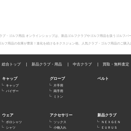
ラブ・ゴルフ用品 オンラインショップは、新品ゴルフクラブやゴルフ用品を扱うゴルフパ
ゴルフ用品の在庫が豊富！進化を続けるネクスジェン他、人気クラブ・ゴルフ用品のご購入
総合トップ
新品クラブ・用品
中古クラブ
買取・無料査定
キャップ
グローブ
ベルト
キャップ
片手用
バイザー
両手用
ミトン
ウェア
アクセサリー
新品クラブ
ポロシャツ
ソックス
ＮＥＸＧＥＮ
シャツ
小物入れ
ＥＵＲＵＳ