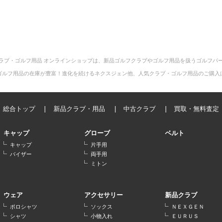
ラブ・ゴルフ用品 オンラインショップは、新品ゴルフクラブやゴルフ用品を扱うゴルフパ
ゴルフ用品の在庫が豊富！進化を続けるネクスジェン他、人気クラブ・ゴルフ用品のご購入
総合トップ
新品クラブ・用品
中古クラブ
買取・無料査定
キャップ
グローブ
ベルト
キャップ
片手用
バイザー
両手用
ミトン
ウェア
アクセサリー
新品クラブ
ポロシャツ
ソックス
ＮＥＸＧＥＮ
シャツ
小物入れ
ＥＵＲＵＳ