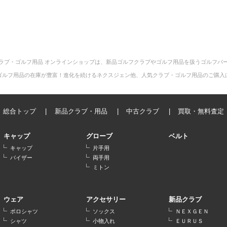
ラブ・ゴルフ用品 オンラインショップは、新品ゴルフクラブやゴルフ用品を扱うゴルフパ
ゴルフ用品の在庫が豊富！進化を続けるネクスジェン他、人気クラブ・ゴルフ用品のご購入
総合トップ
新品クラブ・用品
中古クラブ
買取・無料査定
キャップ
グローブ
ベルト
キャップ
片手用
バイザー
両手用
ミトン
ウェア
アクセサリー
新品クラブ
ポロシャツ
ソックス
ＮＥＸＧＥＮ
シャツ
小物入れ
ＥＵＲＵＳ