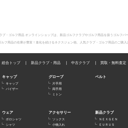
ラブ・ゴルフ用品 オンラインショップは、新品ゴルフクラブやゴルフ用品を扱うゴルフパ
ゴルフ用品の在庫が豊富！進化を続けるネクスジェン他、人気クラブ・ゴルフ用品のご購入
総合トップ
新品クラブ・用品
中古クラブ
買取・無料査定
キャップ
グローブ
ベルト
キャップ
片手用
バイザー
両手用
ミトン
ウェア
アクセサリー
新品クラブ
ポロシャツ
ソックス
ＮＥＸＧＥＮ
シャツ
小物入れ
ＥＵＲＵＳ