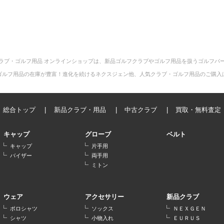
ラブ・ゴルフ用品 オンラインショップは、新品ゴルフクラブやゴルフ用品を扱うゴルフパ
ゴルフ用品の在庫が豊富！進化を続けるネクスジェン他、人気クラブ・ゴルフ用品のご購入
総合トップ
新品クラブ・用品
中古クラブ
買取・無料査定
キャップ
グローブ
ベルト
キャップ
片手用
バイザー
両手用
ミトン
ウェア
アクセサリー
新品クラブ
ポロシャツ
ソックス
ＮＥＸＧＥＮ
シャツ
小物入れ
ＥＵＲＵＳ