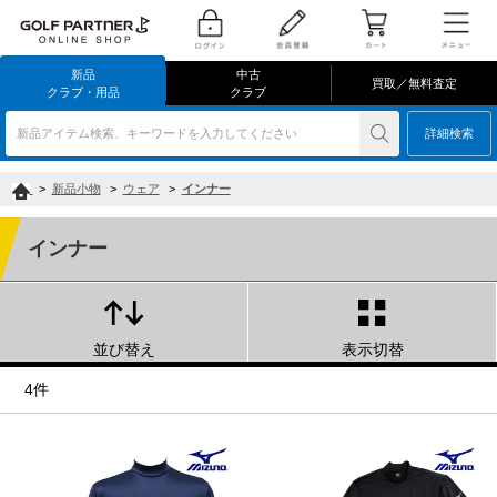
新品
中古
買取／無料査定
クラブ・用品
クラブ
新品アイテム検索、キーワードを入力してください
詳細検索
>
新品小物
>
ウェア
>
インナー
インナー
並び替え
表示切替
4件