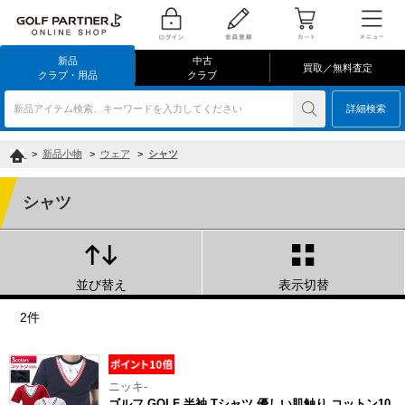
新品
中古
買取／無料査定
クラブ・用品
クラブ
新品アイテム検索、キーワードを入力してください
詳細検索
>
新品小物
>
ウェア
>
シャツ
シャツ
並び替え
表示切替
2件
ニッキ-
ゴルフ GOLF 半袖 Tシャツ 優しい肌触り コットン10