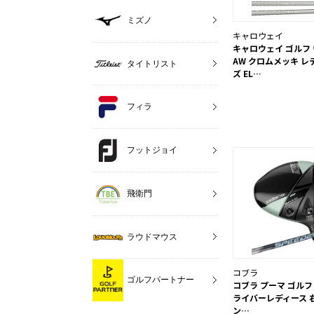
ミズノ
キャロウェイ
キャロウェイ ゴルフ ウ
AW クロムメッキ レ
タイトリスト
ズ EL…
フィラ
フットジョイ
飛衛門
ラウドマウス
コブラ
ゴルフパートナー
コブラ プーマ ゴルフ O
ライバーレディース 右
ン…