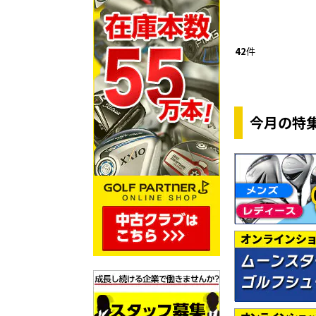
42
件
今月の特