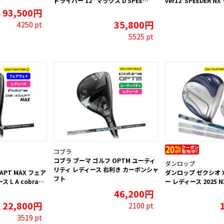
ドライバー 12° マックス D SPEE…
ver12°SPEEDER NX
93,500円
35,800円
4250 pt
5525 pt
コブラ
コブラ プーマ ゴルフ OPTM ユーティ
ダンロップ
リティ レディース 右利き カーボンシャ
APT MAX フェア
ダンロップ ゼクシオ X
フト
L A cobra…
ー レディース 2025 NX
46,200円
22,800円
2100 pt
3519 pt