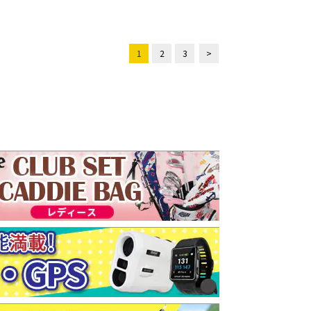
1
2
3
>