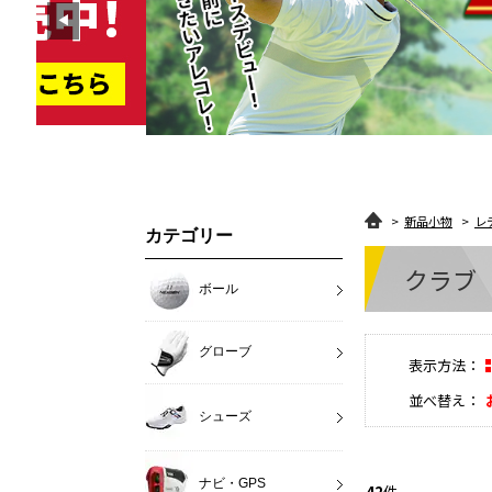
◀︎
>
新品小物
>
レ
カテゴリー
クラブ
ボール
グローブ
表示方法：
並べ替え：
シューズ
ナビ・GPS
42
件