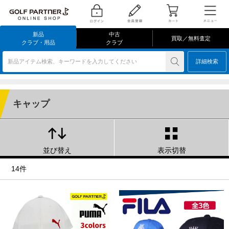
新品
中古
買取／無料査定
クラブ・用品
クラブ
新品アイテム検索、キーワードを入力してください
詳細検索
キャップ
並び替え
表示切替
14件