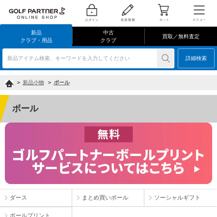
新品
中古
買取／無料査定
クラブ・用品
クラブ
新品アイテム検索、キーワードを入力してください
詳細検索
>
新品小物
>
ボール
ボール
ダース
まとめ買いボール
ソーシャルギフト
ボールプリント