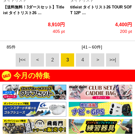
タイトリスト
タイトリスト
【送料無料！3ダースセット】Title
titleist タイトリスト26 TOUR SOF
ist タイトリスト26 …
T 12P …
8,910円
4,400円
405 pt
200 pt
85件
[41～60件]
|<<
<
2
3
4
>
>>|
今月の特集