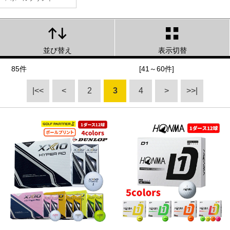
並び替え
表示切替
85件
[41～60件]
|<<
<
2
3
4
>
>>|