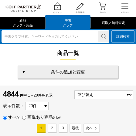
新品
中古
買取／無料査定
クラブ・用品
クラブ
中古クラブ検索、キーワードを入力してください
詳細検索
商品一覧
条件の追加と変更
4844
4844
件
件中 1～20件を表示
表示件数：
すべて
画像あり商品のみ
1
2
3
最後
次へ