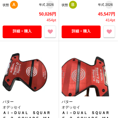
A
B
年式
2026
年式
2026
状態
状態
50,026円
45,547円
454pt
414pt
パター
パター
オデッセイ
オデッセイ
Ａｉ－ＤＵＡＬ ＳＱＵＡＲ
Ａｉ－ＤＵＡＬ ＳＱＵＡＲ