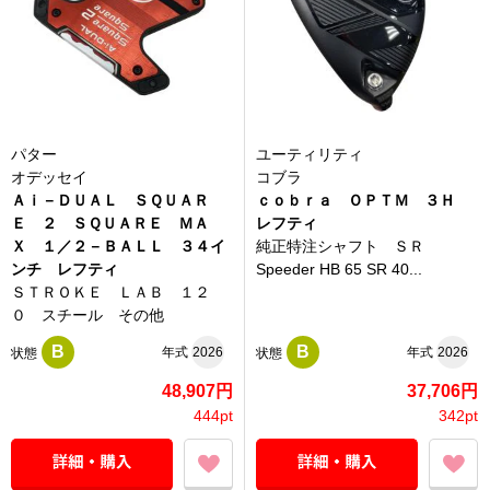
パター
ユーティリティ
オデッセイ
コブラ
Ａｉ－ＤＵＡＬ ＳＱＵＡＲ
ｃｏｂｒａ ＯＰＴＭ ３Ｈ
Ｅ ２ ＳＱＵＡＲＥ ＭＡ
レフティ
Ｘ １／２－ＢＡＬＬ ３４イ
純正特注シャフト ＳＲ
ンチ レフティ
Speeder HB 65 SR 40...
ＳＴＲＯＫＥ ＬＡＢ １２
０ スチール その他
B
B
年式
2026
年式
2026
状態
状態
48,907円
37,706円
444pt
342pt