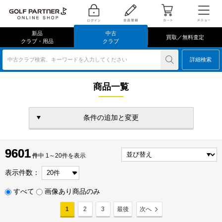
新品
中古
買取／無料査定
クラブ・用品
クラブ
中古クラブ検索、キーワードを入力してください
詳細検索
商品一覧
条件の追加と変更
9601
9601
件
件中 1～20件を表示
表示件数：
すべて
画像あり商品のみ
1
2
3
最後
次へ