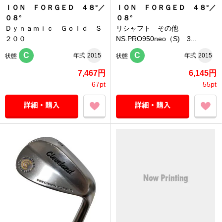
ＩＯＮ ＦＯＲＧＥＤ ４８°／
ＩＯＮ ＦＯＲＧＥＤ ４８°／
０８°
０８°
Ｄｙｎａｍｉｃ Ｇｏｌｄ Ｓ
リシャフト その他
２００
NS.PRO950neo（S) 3...
C
C
年式
2015
年式
2015
状態
状態
7,467円
6,145円
67pt
55pt