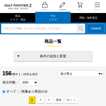
新品
中古
買取／無料査定
クラブ・用品
クラブ
中古クラブ検索、キーワードを入力してください
詳細検索
商品一覧
条件の追加と変更
156
156
件
件中 1～20件を表示
表示件数：
すべて
画像あり商品のみ
1
2
3
最後
次へ