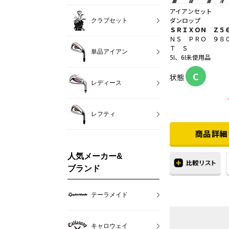
アイアンセット
ダンロップ
クラブセット
ＳＲＩＸＯＮ Ｚ５
ＮＳ ＰＲＯ ９８
Ｔ Ｓ
単品アイアン
5I、6I未使用品
C
状態
レディース
レフティ
人気メーカー&
ブランド
テーラメイド
キャロウェイ