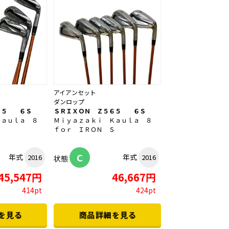
アイアンセット
ダンロップ
６５ ６Ｓ
ＳＲＩＸＯＮ Ｚ５６５ ６Ｓ
Ｋａｕｌａ ８
Ｍｉｙａｚａｋｉ Ｋａｕｌａ ８
Ｓ
ｆｏｒ ＩＲＯＮ Ｓ
C
年式
年式
2016
2016
状態
45,547円
46,667円
414pt
424pt