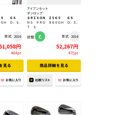
アイアンセット
ダンロップ
６５ ６Ｓ
ＳＲＩＸＯＮ Ｚ５６５ ６Ｓ
０ＧＨ Ｄ．Ｓ．
ＮＳ ＰＲＯ ９８０ＧＨ Ｄ．Ｓ．
Ｔ Ｓ
C
年式
年式
2016
2016
状態
51,058円
52,267円
464pt
475pt