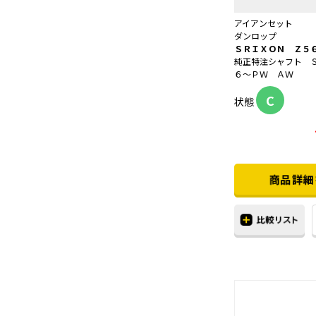
アイアンセット
ダンロップ
ＳＲＩＸＯＮ Ｚ５
純正特注シャフト 
６～ＰＷ ＡＷ
C
状態