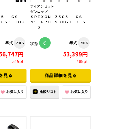
アイアンセット
ダンロップ
６５ ６Ｓ
ＳＲＩＸＯＮ Ｚ５６５ ６Ｓ
ＤＵＳ３ ＴＯＵ
ＮＳ ＰＲＯ ９８０ＧＨ Ｄ．Ｓ．
Ｔ Ｓ
C
年式
年式
2016
2016
状態
56,747円
53,399円
515pt
485pt