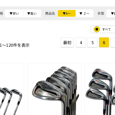
格
商品名
状態
▼安い
▼高い
▼A～
▼ Ｚ～
▼
すべて
最初
4
5
6
01～120件を表示