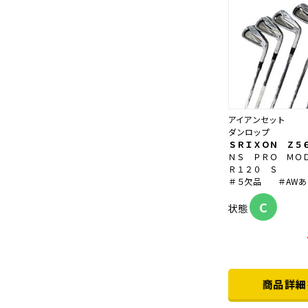
アイアンセット
ダンロップ
ＳＲＩＸＯＮ Ｚ５
ＮＳ ＰＲＯ ＭＯ
Ｒ１２０ Ｓ
＃５欠品 ＃AWあり
C
状態