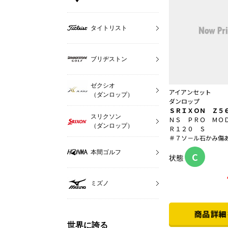
タイトリスト
ブリヂストン
ゼクシオ
アイアンセット
（ダンロップ）
ダンロップ
ＳＲＩＸＯＮ Ｚ５
スリクソン
ＮＳ ＰＲＯ ＭＯ
（ダンロップ）
Ｒ１２０ Ｓ
＃７ソ－ル石かみ傷
本間ゴルフ
C
状態
ミズノ
世界に誇る