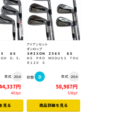
アイアンセット
ダンロップ
６５ ６Ｓ
ＳＲＩＸＯＮ Ｚ５６５ ６Ｓ
０ＧＨ Ｄ．Ｓ．
ＮＳ ＰＲＯ ＭＯＤＵＳ３ ＴＯＵ
Ｒ１２０ Ｓ
D
年式
年式
2016
2016
状態
44,337円
58,987円
403pt
536pt