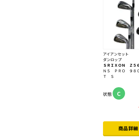
アイアンセット
ダンロップ
ＳＲＩＸＯＮ Ｚ５
ＮＳ ＰＲＯ ９８
Ｔ Ｓ
C
状態