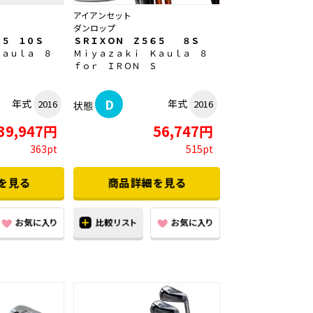
アイアンセット
ダンロップ
６５ １０Ｓ
ＳＲＩＸＯＮ Ｚ５６５ ８Ｓ
Ｋａｕｌａ ８
Ｍｉｙａｚａｋｉ Ｋａｕｌａ ８
Ｓ
ｆｏｒ ＩＲＯＮ Ｓ
D
年式
年式
2016
2016
状態
39,947円
56,747円
363pt
515pt