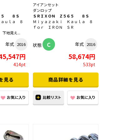
アイアンセット
ダンロップ
６５ ８Ｓ
ＳＲＩＸＯＮ Ｚ５６５ ８Ｓ
Ｋａｕｌａ ８
Ｍｉｙａｚａｋｉ Ｋａｕｌａ ８
Ｓ
ｆｏｒ ＩＲＯＮ ＳＲ
下地見え...
C
年式
年式
2016
2016
状態
45,547円
58,674円
414pt
533pt