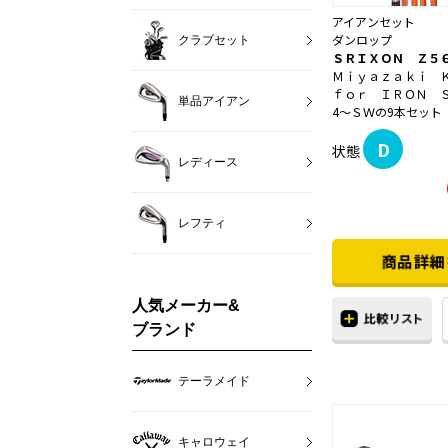
アイアンセット
ダンロップ
クラブセット
ＳＲＩＸＯＮ Ｚ５
Ｍｉｙａｚａｋｉ 
ｆｏｒ ＩＲＯＮ 
単品アイアン
4～ＳＷの9本セット 
D
状態
レディース
レフティ
人気メーカー&
ブランド
テーラメイド
キャロウェイ