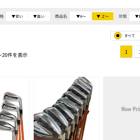
格
商品名
状態
▼安い
▼高い
▼A～
▼ Ｚ～
▼
すべて
1
～20件を表示