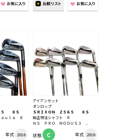
アイアンセット
ダンロップ
６５ ８Ｓ
ＳＲＩＸＯＮ Ｚ５６５ ８Ｓ
Ｋａｕｌａ ８
純正特注シャフト Ｒ
Ｓ
ＮＳ ＰＲＯ ＭＯＤＵＳ３ ...
C
年式
年式
2016
2016
状態