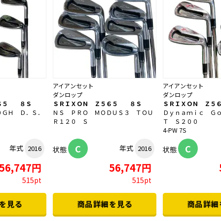
アイアンセット
アイアンセット
ダンロップ
ダンロップ
６５ ８Ｓ
ＳＲＩＸＯＮ Ｚ５６５ ８Ｓ
ＳＲＩＸＯＮ Ｚ５
０ＧＨ Ｄ．Ｓ．
ＮＳ ＰＲＯ ＭＯＤＵＳ３ ＴＯＵ
Ｄｙｎａｍｉｃ Ｇ
Ｒ１２０ Ｓ
Ｔ Ｓ２００
4-PW 7S
C
C
年式
年式
2016
2016
状態
状態
56,747円
56,747円
515pt
515pt