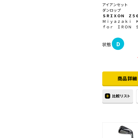
アイアンセット
ダンロップ
ＳＲＩＸＯＮ Ｚ５
Ｍｉｙａｚａｋｉ 
ｆｏｒ ＩＲＯＮ 
D
状態