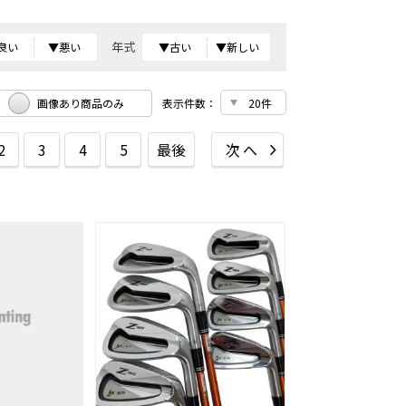
年式
良い
▼悪い
▼古い
▼新しい
画像あり商品のみ
表示件数：
2
3
4
5
最後
次へ