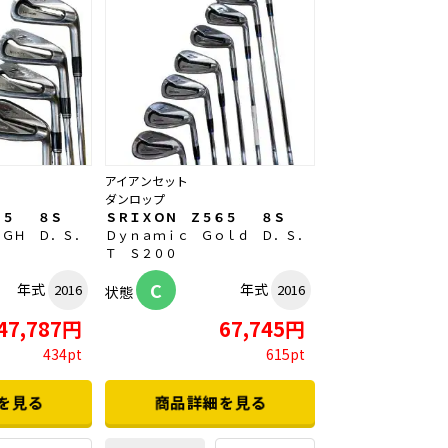
アイアンセット
ダンロップ
６５ ８Ｓ
ＳＲＩＸＯＮ Ｚ５６５ ８Ｓ
０ＧＨ Ｄ．Ｓ．
Ｄｙｎａｍｉｃ Ｇｏｌｄ Ｄ．Ｓ．
Ｔ Ｓ２００
C
年式
年式
2016
2016
状態
47,787円
67,745円
434pt
615pt