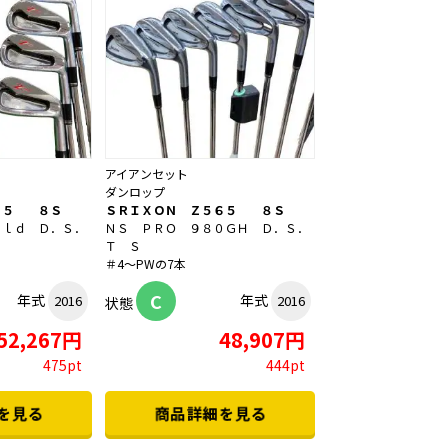
アイアンセット
ダンロップ
６５ ８Ｓ
ＳＲＩＸＯＮ Ｚ５６５ ８Ｓ
ｏｌｄ Ｄ．Ｓ．
ＮＳ ＰＲＯ ９８０ＧＨ Ｄ．Ｓ．
Ｔ Ｓ
＃4～PWの7本
C
年式
年式
2016
2016
状態
52,267円
48,907円
475pt
444pt