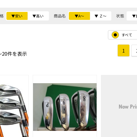
格
商品名
状態
▼安い
▼高い
▼A～
▼ Ｚ～
▼
すべて
1
～20件を表示