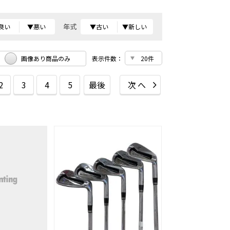
年式
良い
▼悪い
▼古い
▼新しい
画像あり商品のみ
表示件数：
2
3
4
5
最後
次へ