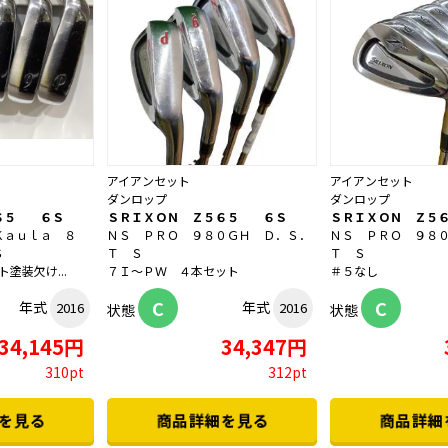
アイアンセット
アイアンセット
ダンロップ
ダンロップ
６５ ６Ｓ
ＳＲＩＸＯＮ Ｚ５６５ ６Ｓ
ＳＲＩＸＯＮ Ｚ５
Ｋａｕｌａ ８
ＮＳ ＰＲＯ ９８０ＧＨ Ｄ．Ｓ．
ＮＳ ＰＲＯ ９８
Ｓ
Ｔ Ｓ
Ｔ Ｓ
塗装欠け...
７Ｉ～ＰＷ ４本セット
＃５なし
C
C
年式
年式
2016
2016
状態
状態
34,145円
34,347円
310pt
312pt