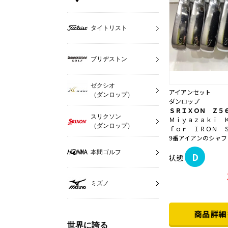
タイトリスト
ブリヂストン
ゼクシオ
アイアンセット
（ダンロップ）
ダンロップ
ＳＲＩＸＯＮ Ｚ５
スリクソン
Ｍｉｙａｚａｋｉ 
（ダンロップ）
ｆｏｒ ＩＲＯＮ 
9番アイアンのシャフト
本間ゴルフ
D
状態
ミズノ
世界に誇る