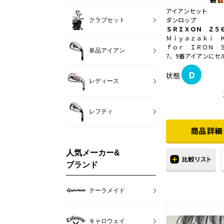
アイアンセット
ダンロップ
クラブセット
ＳＲＩＸＯＮ Ｚ５
Ｍｉｙａｚａｋｉ 
ｆｏｒ ＩＲＯＮ 
単品アイアン
7、9番アイアンにセル
D
状態
レディース
レフティ
人気メーカー&
ブランド
テーラメイド
キャロウェイ