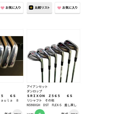
アイアンセット
ダンロップ
６５ ６Ｓ
ＳＲＩＸＯＮ Ｚ５６５ ６Ｓ
Ｋａｕｌａ ８
リシャフト その他
Ｓ
NS980GH DST FLEX-S 差し戻し