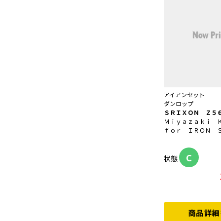
アイアンセット
ダンロップ
ＳＲＩＸＯＮ Ｚ５
Ｍｉｙａｚａｋｉ 
ｆｏｒ ＩＲＯＮ 
C
状態