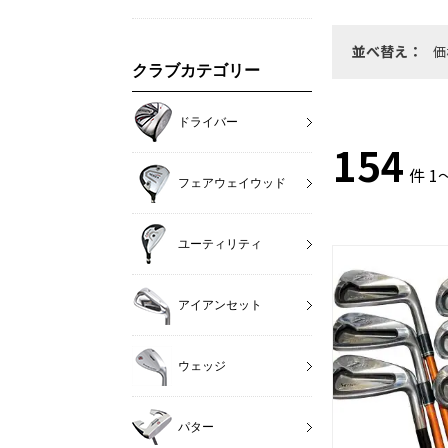
並べ替え：
価
クラブカテゴリー
ドライバー
154
件 1
フェアウェイウッド
ユーティリティ
アイアンセット
ウェッジ
パター