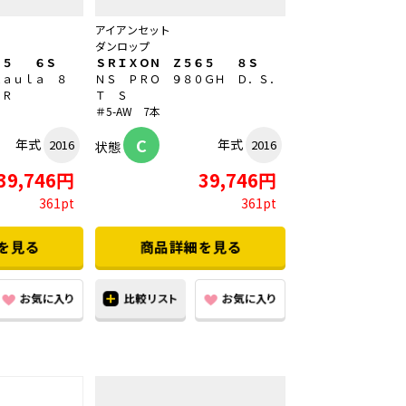
アイアンセット
ダンロップ
６５ ６Ｓ
ＳＲＩＸＯＮ Ｚ５６５ ８Ｓ
Ｋａｕｌａ ８
ＮＳ ＰＲＯ ９８０ＧＨ Ｄ．Ｓ．
ＳＲ
Ｔ Ｓ
＃5-AW 7本
C
年式
年式
2016
2016
状態
39,746円
39,746円
361pt
361pt