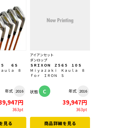
アイアンセット
ダンロップ
６５ ６Ｓ
ＳＲＩＸＯＮ Ｚ５６５ １０Ｓ
Ｋａｕｌａ ８
Ｍｉｙａｚａｋｉ Ｋａｕｌａ ８
Ｓ
ｆｏｒ ＩＲＯＮ Ｓ
C
年式
年式
2016
2016
状態
39,947円
39,947円
363pt
363pt