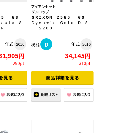
アイアンセット
ダンロップ
６５ ６Ｓ
ＳＲＩＸＯＮ Ｚ５６５ ６Ｓ
Ｋａｕｌａ ８
Ｄｙｎａｍｉｃ Ｇｏｌｄ Ｄ．Ｓ．
ＳＲ
Ｔ Ｓ２００
D
年式
年式
2016
2016
状態
31,905円
34,145円
290pt
310pt