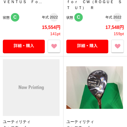
ＶＥＮＴＵＳ Ｆｏ...
ｆｏｒ ＣＷ（ＲＯＧＵＥ Ｓ
Ｔ ＵＴ） Ｒ
C
C
年式
2022
年式
2022
状態
状態
15,554円
17,548円
141pt
159pt
ユーティリティ
ユーティリティ