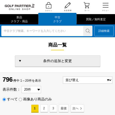
新品
中古
買取／無料査定
クラブ・用品
クラブ
中古クラブ検索、キーワードを入力してください
詳細検索
商品一覧
条件の追加と変更
796
796
件
件中 1～20件を表示
表示件数：
すべて
画像あり商品のみ
1
2
3
最後
次へ